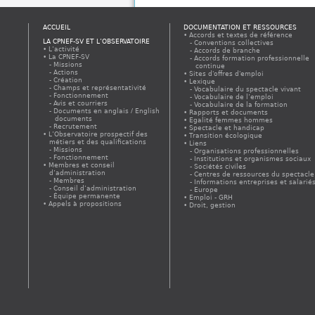
ACCUEIL
DOCUMENTATION ET RESSOURCES
Accords et textes de référence
LA CPNEF-SV ET L’OBSERVATOIRE
Conventions collectives
L’activité
Accords de branche
La CPNEF-SV
Accords formation professionnelle
Missions
continue
Actions
Sites d'offres d'emploi
Création
Lexique
Champs et représentativité
Vocabulaire du spectacle vivant
Fonctionnement
Vocabulaire de l’emploi
Avis et courriers
Vocabulaire de la formation
Documents en anglais / English
Rapports et documents
documents
Egalité femmes hommes
Recrutement
Spectacle et handicap
L’Observatoire prospectif des
Transition écologique
métiers et des qualifications
Liens
Missions
Organisations professionnelles
Fonctionnement
Institutions et organismes sociaux
Membres et conseil
Sociétés civiles
d’administration
Centres de ressources du spectacle
Membres
Informations entreprises et salarié
Conseil d’administration
Europe
Équipe permanente
Emploi - GRH
Appels à propositions
Droit, gestion