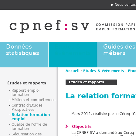
Jump to navigation
Nous contac
E
n
t
ê
t
e
Données
Études &
Guides des
statistiques
évènements
métiers
Accueil
›
Études & évènements
›
Étud
V
Études et rapports
o
Études et rapports
u
Rapport emploi
La relation forma
formation
s
Métiers et compétences
ê
Contrat d'Etudes
t
Prospectives
Mars 2012, réalisée par le Céreq (
C
e
Relation formation
emploi
s
Qualité de l'offre de
Objectifs
i
formation
La CPNEF-SV a demandé au Céreq 
c
Sécurisation des