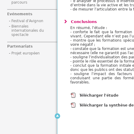
- d’analyser le processus d’inserti
parcours
i
d’entrée dans la vie active et les tra
- de mesurer l’articulation entre la 
Evénements
Festival d'Avignon
Conclusions
Biennales
En résumé, l’étude :
internationales du
- conforte le fait que la formatio
spectacle
vivant. Cependant elle n’est pas l’
- montre que les formations spécial
voire négatif ;
Partenariats
- constate que la formation est une
nécessaire (elle ne garantit pas l'a
Projet européen
- souligne l’individualisation des pa
- pointe le rôle essentiel de la form
- conclut que la formation initiale
donc que les publics ont des statut
- souligne l’impact des facteur
conduisant une partie des formés
favorables.
Télécharger l'étude
Télécharger la synthèse de