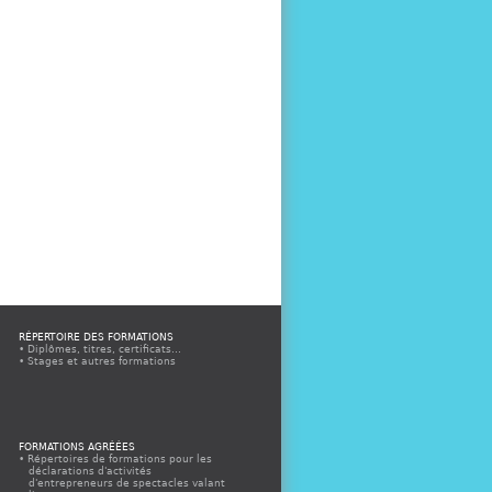
RÉPERTOIRE DES FORMATIONS
Diplômes, titres, certificats...
Stages et autres formations
FORMATIONS AGRÉÉES
Répertoires de formations pour les
déclarations d'activités
d'entrepreneurs de spectacles valant