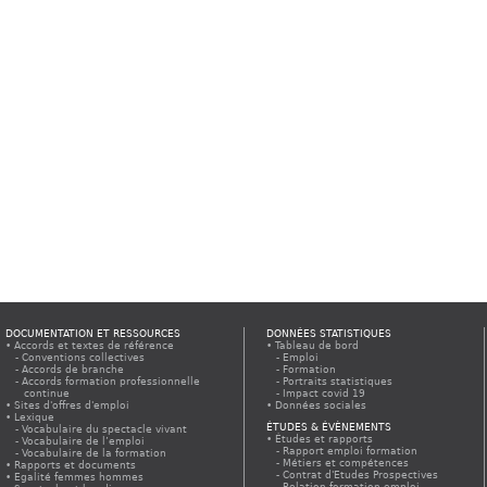
DOCUMENTATION ET RESSOURCES
DONNÉES STATISTIQUES
Accords et textes de référence
Tableau de bord
Conventions collectives
Emploi
Accords de branche
Formation
Accords formation professionnelle
Portraits statistiques
continue
Impact covid 19
Sites d'offres d'emploi
Données sociales
Lexique
ÉTUDES & ÉVÈNEMENTS
Vocabulaire du spectacle vivant
Études et rapports
Vocabulaire de l’emploi
Rapport emploi formation
Vocabulaire de la formation
Métiers et compétences
Rapports et documents
Contrat d'Etudes Prospectives
Egalité femmes hommes
Relation formation emploi