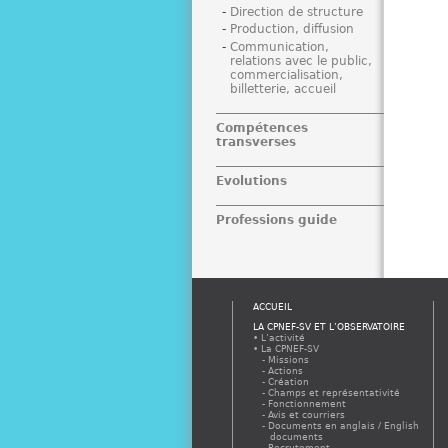
Direction de structure
Production, diffusion
Communication,
relations avec le public,
commercialisation,
billetterie, accueil
Compétences
transverses
Evolutions
Professions guide
ACCUEIL
LA CPNEF-SV ET L’OBSERVATOIRE
L’activité
La CPNEF-SV
Missions
Actions
Création
Champs et représentativité
Fonctionnement
Avis et courriers
Documents en anglais / English
documents
Recrutement