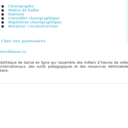
Chorégraphe
Maître de ballet
Danseur
Conseiller chorégraphique
Répétiteur chorégraphique
Notateur / reconstructeur
Chez nos partenaires
meridanse.tv
déothèque de danse en ligne qui rassemble des milliers d’heures de vidéos
 internationaux, des outils pédagogiques et des ressources éditoriali
toire.