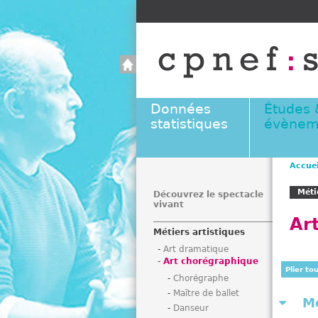
Données
Études 
statistiques
évènem
Accuei
V
Méti
o
Découvrez le spectacle
vivant
u
Ar
s
Métiers artistiques
ê
Art dramatique
t
Art chorégraphique
e
Plier to
Chorégraphe
s
Maître de ballet
i
M
Danseur
c