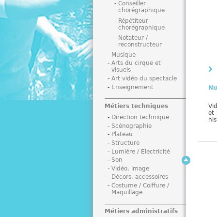
Conseiller
i
chorégraphique
Répétiteur
chorégraphique
Notateur /
reconstructeur
Musique
Arts du cirque et
visuels
Art vidéo du spectacle
Enseignement
Nu
Métiers techniques
Vi
et
Direction technique
his
Scénographie
Plateau
Structure
Lumière / Electricité
Son
Vidéo, image
Décors, accessoires
Costume / Coiffure /
Maquillage
Métiers administratifs