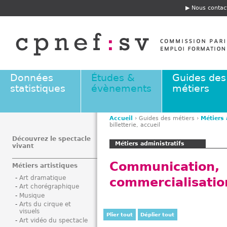
Jump to navigation
Nous contac
E
n
t
ê
t
e
Données
Études &
Guides des
statistiques
évènements
métiers
Accueil
›
Guides des métiers
›
Métiers 
billetterie, accueil
V
o
Découvrez le spectacle
Métiers administratifs
vivant
u
s
Communicatio
Métiers artistiques
ê
Art dramatique
commercialisation,
t
Art chorégraphique
e
Musique
s
Arts du cirque et
visuels
i
Plier tout
Déplier tout
Art vidéo du spectacle
c