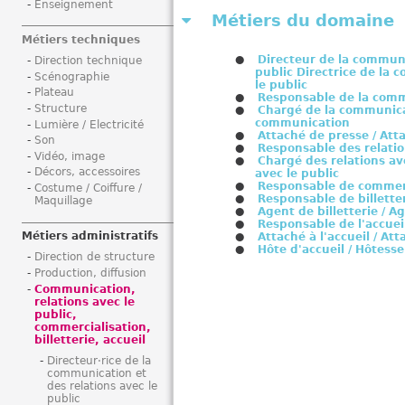
Enseignement
i
Métiers du domaine
Métiers techniques
Directeur de la communi
Direction technique
public Directrice de la 
Scénographie
le public
Plateau
Responsable de la com
Structure
Chargé de la communica
communication
Lumière / Electricité
Attaché de presse / Att
Son
Responsable des relatio
Vidéo, image
Chargé des relations ave
Décors, accessoires
avec le public
Responsable de commerc
Costume / Coiffure /
Responsable de billette
Maquillage
Agent de billetterie / Ag
Responsable de l'accuei
Métiers administratifs
Attaché à l'accueil / Att
Hôte d'accueil / Hôtesse
Direction de structure
Production, diffusion
Communication,
relations avec le
public,
commercialisation,
billetterie, accueil
Directeur·rice de la
communication et
des relations avec le
public