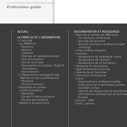
Professions guide
ACCUEIL
DOCUMENTATION ET RESSOURCES
Accords et textes de référence
LA CPNEF-SV ET L’OBSERVATOIRE
Conventions collectives
L’activité
Accords de branche
La CPNEF-SV
Accords formation professionnelle
Missions
continue
Actions
Sites d'offres d'emploi
Création
Lexique
Champs et représentativité
Vocabulaire du spectacle vivant
Fonctionnement
Vocabulaire de l’emploi
Avis et courriers
Vocabulaire de la formation
Documents en anglais / English
Rapports et documents
documents
Egalité femmes hommes
Recrutement
Spectacle et handicap
L’Observatoire prospectif des
Transition écologique
métiers et des qualifications
Liens
Missions
Organisations professionnelles
Fonctionnement
Institutions et organismes sociaux
Membres et conseil
Sociétés civiles
d’administration
Centres de ressources du spectacle
Membres
Informations entreprises et salarié
Conseil d’administration
Europe
Équipe permanente
Emploi - GRH
Appels à propositions
Droit, gestion