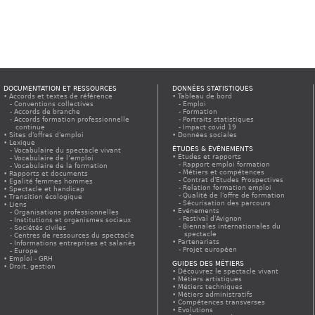
DOCUMENTATION ET RESSOURCES
DONNÉES STATISTIQUES
Accords et textes de référence
Tableau de bord
Conventions collectives
Emploi
Accords de branche
Formation
Accords formation professionnelle
Portraits statistiques
continue
Impact covid 19
Sites d'offres d'emploi
Données sociales
Lexique
ÉTUDES & ÉVÈNEMENTS
Vocabulaire du spectacle vivant
Études et rapports
Vocabulaire de l’emploi
Rapport emploi formation
Vocabulaire de la formation
Métiers et compétences
Rapports et documents
Contrat d'Etudes Prospectives
Egalité femmes hommes
Relation formation emploi
Spectacle et handicap
Qualité de l'offre de formation
Transition écologique
Sécurisation des parcours
Liens
Evénements
Organisations professionnelles
Festival d'Avignon
Institutions et organismes sociaux
Biennales internationales du
Sociétés civiles
spectacle
Centres de ressources du spectacle
Partenariats
Informations entreprises et salariés
Projet européen
Europe
Emploi - GRH
GUIDES DES MÉTIERS
Droit, gestion
Découvrez le spectacle vivant
Métiers artistiques
Métiers techniques
Métiers administratifs
Compétences transverses
Evolutions