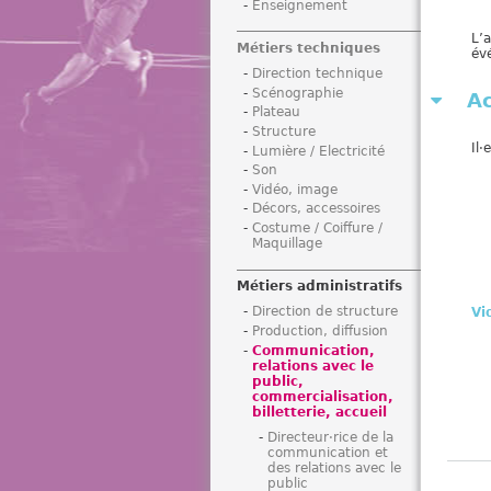
Enseignement
i
L’
Métiers techniques
év
Direction technique
Scénographie
Ac
Plateau
Structure
Il·e
Lumière / Electricité
Son
Vidéo, image
Décors, accessoires
Costume / Coiffure /
Maquillage
Métiers administratifs
Direction de structure
Vi
Production, diffusion
Communication,
relations avec le
public,
commercialisation,
billetterie, accueil
Directeur·rice de la
communication et
des relations avec le
public