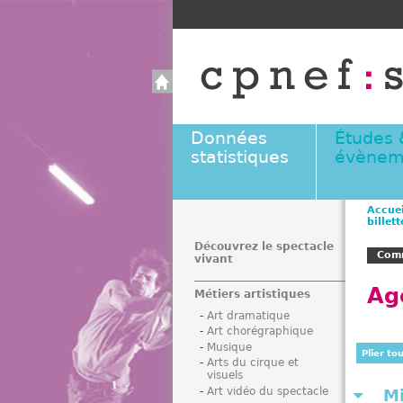
Données
Études 
statistiques
évènem
Accuei
billett
V
o
Découvrez le spectacle
Comm
vivant
u
s
Age
Métiers artistiques
ê
Art dramatique
t
Art chorégraphique
e
Musique
Plier to
s
Arts du cirque et
visuels
i
Art vidéo du spectacle
M
c