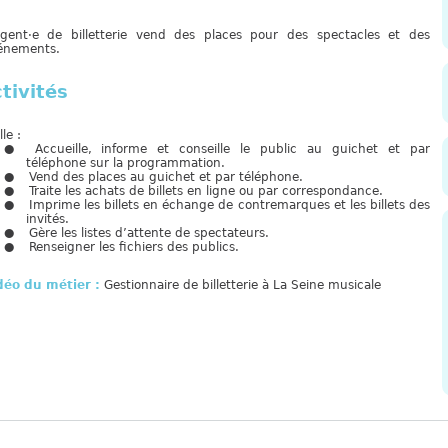
agent·e de billetterie vend des places pour des spectacles et des
énements.
tivités
lle :
Accueille, informe et conseille le public au guichet et par
téléphone sur la programmation.
Vend des places au guichet et par téléphone.
Traite les achats de billets en ligne ou par correspondance.
Imprime les billets en échange de contremarques et les billets des
invités.
Gère les listes d’attente de spectateurs.
Renseigner les fichiers des publics.
déo du métier :
Gestionnaire de billetterie à La Seine musicale