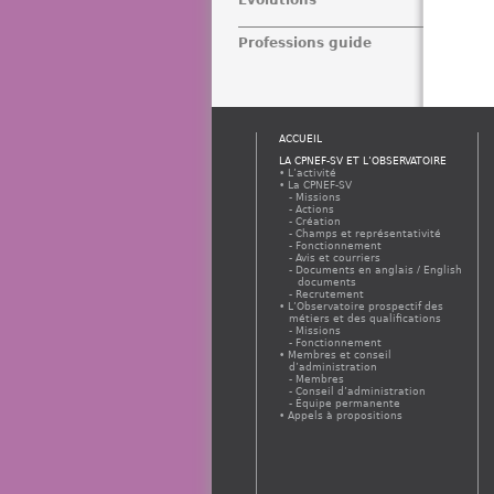
Professions guide
ACCUEIL
LA CPNEF-SV ET L’OBSERVATOIRE
L’activité
La CPNEF-SV
Missions
Actions
Création
Champs et représentativité
Fonctionnement
Avis et courriers
Documents en anglais / English
documents
Recrutement
L’Observatoire prospectif des
métiers et des qualifications
Missions
Fonctionnement
Membres et conseil
d’administration
Membres
Conseil d’administration
Équipe permanente
Appels à propositions