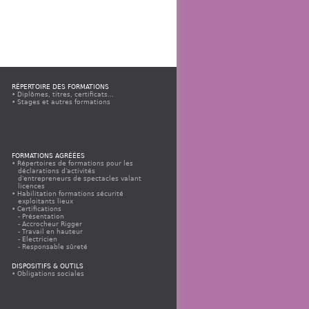
RÉPERTOIRE DES FORMATIONS
Diplômes, titres, certificats...
Stages et autres formations
FORMATIONS AGRÉÉES
Répertoires de formations pour les
déclarations d'activités
d'entrepreneurs de spectacles valant
licences
Habilitation formations sécurité
exploitants lieux
Certifications
Présentation
Accrocheur Rigger
Travail en hauteur
Electricien
Responsable sûreté
Appels à propositions
Espace organismes agréés
DISPOSITIFS & OUTILS
Espace organismes agréés CQP
Obligations sociales
Electricien