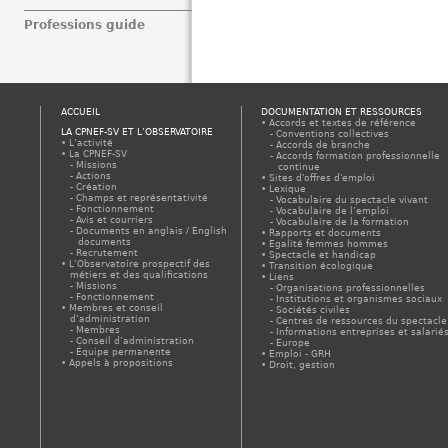
Professions guide
ACCUEIL
DOCUMENTATION ET RESSOURCES
Accords et textes de référence
LA CPNEF-SV ET L’OBSERVATOIRE
Conventions collectives
L’activité
Accords de branche
La CPNEF-SV
Accords formation professionnelle
Missions
continue
Actions
Sites d'offres d'emploi
Création
Lexique
Champs et représentativité
Vocabulaire du spectacle vivant
Fonctionnement
Vocabulaire de l’emploi
Avis et courriers
Vocabulaire de la formation
Documents en anglais / English
Rapports et documents
documents
Egalité femmes hommes
Recrutement
Spectacle et handicap
L’Observatoire prospectif des
Transition écologique
métiers et des qualifications
Liens
Missions
Organisations professionnelles
Fonctionnement
Institutions et organismes sociaux
Membres et conseil
Sociétés civiles
d’administration
Centres de ressources du spectacle
Membres
Informations entreprises et salarié
Conseil d’administration
Europe
Équipe permanente
Emploi - GRH
Appels à propositions
Droit, gestion