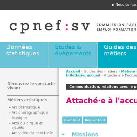
Jump to navigation
Nous contac
E
n
t
ê
t
e
Données
Études &
Guides des
statistiques
évènements
métiers
Accueil
›
Guides des métiers
›
Métiers 
billetterie, accueil
›
Attaché·e à l'accue
V
o
Découvrez le spectacle
Communication, relations avec le pu
vivant
u
s
Attaché·e à l'accu
Métiers artistiques
ê
Art dramatique
t
Art chorégraphique
e
Musique
Plier tout
Déplier tout
s
Arts du cirque et
visuels
i
Art vidéo du spectacle
Missions
c