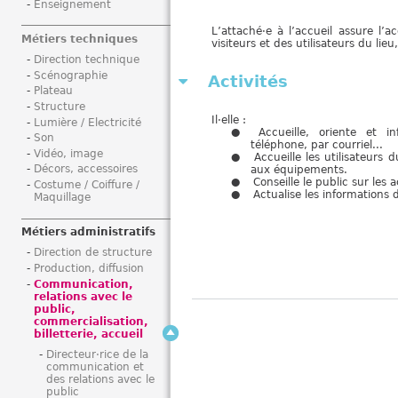
Enseignement
i
L’attaché·e à l’accueil assure l’ac
Métiers techniques
visiteurs et des utilisateurs du lie
Direction technique
Scénographie
Activités
Plateau
Structure
Il·elle :
Lumière / Electricité
Accueille, oriente et i
Son
téléphone, par courriel...
Vidéo, image
Accueille les utilisateurs d
Décors, accessoires
aux équipements.
Conseille le public sur les a
Costume / Coiffure /
Actualise les informations 
Maquillage
Métiers administratifs
Direction de structure
Production, diffusion
Communication,
relations avec le
public,
commercialisation,
billetterie, accueil
Directeur·rice de la
communication et
des relations avec le
public