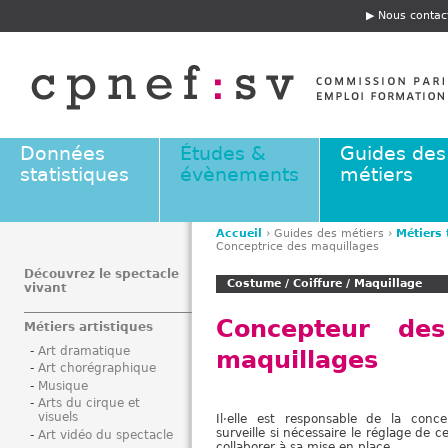
Jump to navigation
Nous contac
E
n
t
ê
t
e
Données
Études &
Guides des
statistiques
évènements
métiers
Accueil
›
Guides des métiers
›
Métiers
Conceptrice des maquillages
V
o
Découvrez le spectacle
Costume / Coiffure / Maquillage
vivant
u
s
Concepteur des
Métiers artistiques
ê
Art dramatique
maquillages
t
Art chorégraphique
e
Musique
s
Arts du cirque et
visuels
Il·elle est responsable de la conce
i
surveille si nécessaire le réglage de 
Art vidéo du spectacle
c
collaborer à sa mise en place.