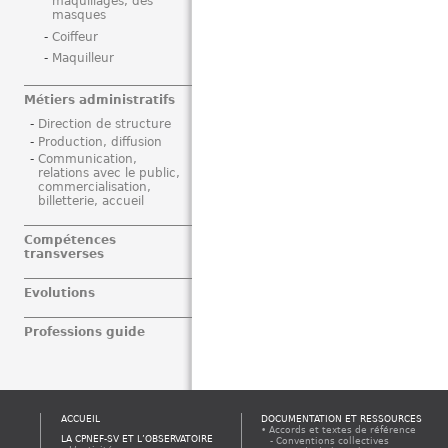
maquillages, des
masques
Coiffeur
Maquilleur
Métiers administratifs
Direction de structure
Production, diffusion
Communication,
relations avec le public,
commercialisation,
billetterie, accueil
Compétences
transverses
Evolutions
Professions guide
ACCUEIL
DOCUMENTATION ET RESSOURCES
Accords et textes de référence
LA CPNEF-SV ET L’OBSERVATOIRE
Conventions collectives