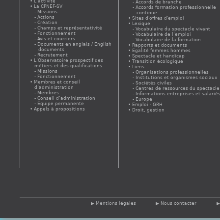
L’activité
Accords de branche
La CPNEF-SV
Accords formation professionnelle
Missions
continue
Actions
Sites d'offres d'emploi
Création
Lexique
Champs et représentativité
Vocabulaire du spectacle vivant
Fonctionnement
Vocabulaire de l’emploi
Avis et courriers
Vocabulaire de la formation
Documents en anglais / English
Rapports et documents
documents
Egalité femmes hommes
Recrutement
Spectacle et handicap
L’Observatoire prospectif des
Transition écologique
métiers et des qualifications
Liens
Missions
Organisations professionnelles
Fonctionnement
Institutions et organismes sociaux
Membres et conseil
Sociétés civiles
d’administration
Centres de ressources du spectacle
Membres
Informations entreprises et salarié
Conseil d’administration
Europe
Équipe permanente
Emploi - GRH
Appels à propositions
Droit, gestion
Mentions légales
Nous contacter