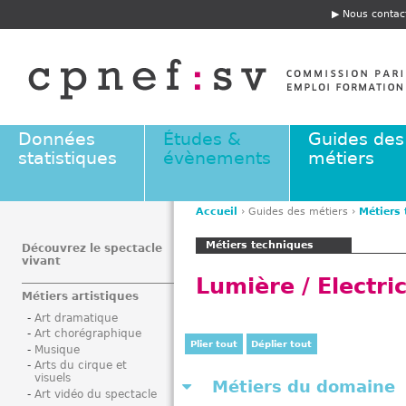
Jump to navigation
Nous contac
E
n
t
ê
t
e
Données
Études &
Guides des
statistiques
évènements
métiers
Accueil
›
Guides des métiers
›
Métiers
V
Métiers techniques
o
Découvrez le spectacle
vivant
u
Lumière / Electric
s
Métiers artistiques
ê
Art dramatique
t
Art chorégraphique
e
Plier tout
Déplier tout
Musique
s
Arts du cirque et
visuels
i
Métiers du domaine
Art vidéo du spectacle
c