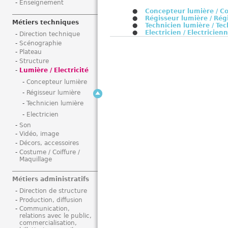
Enseignement
i
Concepteur lumière / Co
Régisseur lumière / Rég
Métiers techniques
Technicien lumière / Te
Electricien / Electricien
Direction technique
Scénographie
Plateau
Structure
Lumière / Electricité
Concepteur lumière
Régisseur lumière
Technicien lumière
Electricien
Son
Vidéo, image
Décors, accessoires
Costume / Coiffure /
Maquillage
Métiers administratifs
Direction de structure
Production, diffusion
Communication,
relations avec le public,
commercialisation,