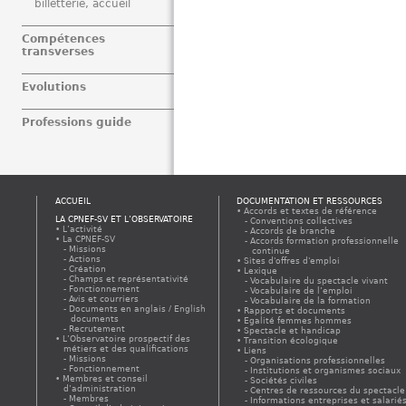
billetterie, accueil
Compétences
transverses
Evolutions
Professions guide
ACCUEIL
DOCUMENTATION ET RESSOURCES
Accords et textes de référence
LA CPNEF-SV ET L’OBSERVATOIRE
Conventions collectives
L’activité
Accords de branche
La CPNEF-SV
Accords formation professionnelle
Missions
continue
Actions
Sites d'offres d'emploi
Création
Lexique
Champs et représentativité
Vocabulaire du spectacle vivant
Fonctionnement
Vocabulaire de l’emploi
Avis et courriers
Vocabulaire de la formation
Documents en anglais / English
Rapports et documents
documents
Egalité femmes hommes
Recrutement
Spectacle et handicap
L’Observatoire prospectif des
Transition écologique
métiers et des qualifications
Liens
Missions
Organisations professionnelles
Fonctionnement
Institutions et organismes sociaux
Membres et conseil
Sociétés civiles
d’administration
Centres de ressources du spectacle
Membres
Informations entreprises et salarié