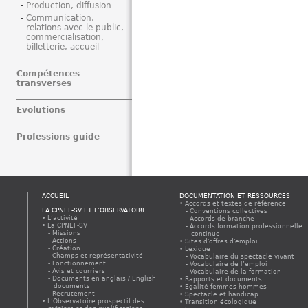
Production, diffusion
Communication,
relations avec le public,
commercialisation,
billetterie, accueil
Compétences
transverses
Evolutions
Professions guide
ACCUEIL
DOCUMENTATION ET RESSOURCES
Accords et textes de référence
LA CPNEF-SV ET L’OBSERVATOIRE
Conventions collectives
L’activité
Accords de branche
La CPNEF-SV
Accords formation professionnelle
Missions
continue
Actions
Sites d'offres d'emploi
Création
Lexique
Champs et représentativité
Vocabulaire du spectacle vivant
Fonctionnement
Vocabulaire de l’emploi
Avis et courriers
Vocabulaire de la formation
Documents en anglais / English
Rapports et documents
documents
Egalité femmes hommes
Recrutement
Spectacle et handicap
L’Observatoire prospectif des
Transition écologique