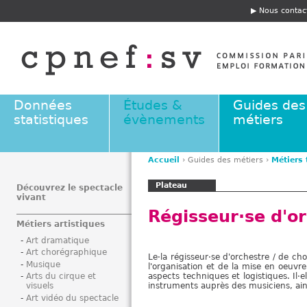
Jump to navigation
Nous contac
E
n
t
ê
t
e
Données
Études &
Guides des
statistiques
évènements
métiers
Accueil
›
Guides des métiers
›
Métiers
V
Plateau
o
Découvrez le spectacle
vivant
u
Régisseur·se d'o
s
Métiers artistiques
ê
Art dramatique
t
Art chorégraphique
Le·la régisseur·se d'orchestre / de ch
e
Musique
l'organisation et de la mise en oeuvre
s
aspects techniques et logistiques. Il·
Arts du cirque et
instruments auprès des musiciens, ain
visuels
i
Art vidéo du spectacle
c