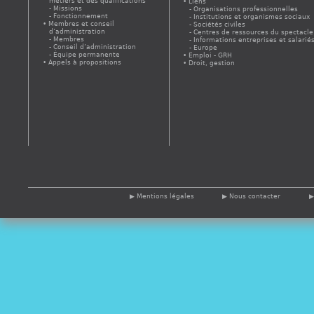
métiers et des qualifications
Liens
Missions
Organisations professionnelles
Fonctionnement
Institutions et organismes sociaux
Membres et conseil
Sociétés civiles
d’administration
Centres de ressources du spectacle
Membres
Informations entreprises et salarié
Conseil d’administration
Europe
Équipe permanente
Emploi - GRH
Appels à propositions
Droit, gestion
Mentions légales
Nous contacter