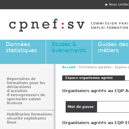
Jump to navigation
Nous contac
E
n
t
ê
t
e
Données
Études &
Guides des
statistiques
évènements
métiers
Accueil
›
Formations agréées
›
Espace 
V
Espace organismes agréés
o
Répertoires de
formations pour les
u
déclarations
Organismes agréés au CQP A
s
d'activités
d'entrepreneurs de
ê
spectacles valant
t
licences
Mot de passe
e
Habilitation formations
s
sécurité exploitants
i
Organismes agréés au CQP El
lieux
c