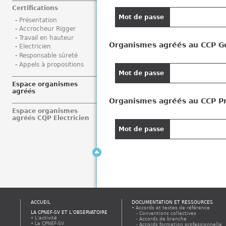
i
Certifications
Mot de passe
Présentation
Accrocheur Rigger
Travail en hauteur
Organismes agréés au CCP G
Electricien
Responsable sûreté
Appels à propositions
Mot de passe
Espace organismes
agréés
Organismes agréés au CCP Pr
Espace organismes
agréés CQP Electricien
Mot de passe
ACCUEIL
DOCUMENTATION ET RESSOURCES
Accords et textes de référence
LA CPNEF-SV ET L’OBSERVATOIRE
Conventions collectives
L’activité
Accords de branche
La CPNEF-SV
Accords formation professionnelle