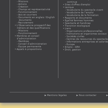
Missions
continue
Actions
Sites d'offres d'emploi
Création
Lexique
Champs et représentativité
Vocabulaire du spectacle vivant
Fonctionnement
Vocabulaire de l’emploi
Avis et courriers
Vocabulaire de la formation
Documents en anglais / English
Rapports et documents
documents
Egalité femmes hommes
Recrutement
Spectacle et handicap
L’Observatoire prospectif des
Transition écologique
métiers et des qualifications
Liens
Missions
Organisations professionnelles
Fonctionnement
Institutions et organismes sociaux
Membres et conseil
Sociétés civiles
d’administration
Centres de ressources du spectacle
Membres
Informations entreprises et salarié
Conseil d’administration
Europe
Équipe permanente
Emploi - GRH
Appels à propositions
Droit, gestion
Mentions légales
Nous contacter