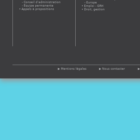
Conseil d’administration
Europe
Équipe permanente
Emploi - GRH
Appels à propositions
Droit, gestion
Mentions légales
Nous contacter