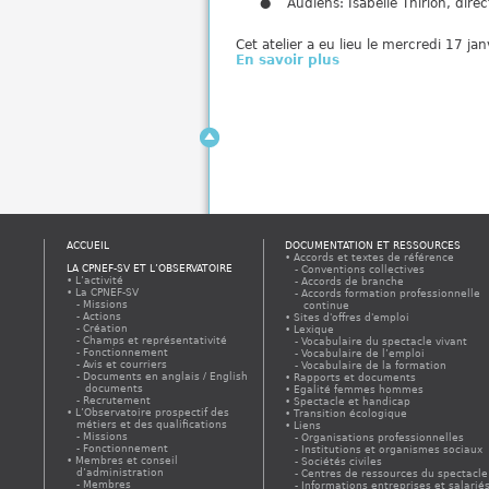
Audiens: Isabelle Thirion, dire
Cet atelier a eu lieu le mercredi 17 j
En savoir plus
ACCUEIL
DOCUMENTATION ET RESSOURCES
Accords et textes de référence
LA CPNEF-SV ET L’OBSERVATOIRE
Conventions collectives
L’activité
Accords de branche
La CPNEF-SV
Accords formation professionnelle
Missions
continue
Actions
Sites d'offres d'emploi
Création
Lexique
Champs et représentativité
Vocabulaire du spectacle vivant
Fonctionnement
Vocabulaire de l’emploi
Avis et courriers
Vocabulaire de la formation
Documents en anglais / English
Rapports et documents
documents
Egalité femmes hommes
Recrutement
Spectacle et handicap
L’Observatoire prospectif des
Transition écologique
métiers et des qualifications
Liens
Missions
Organisations professionnelles
Fonctionnement
Institutions et organismes sociaux
Membres et conseil
Sociétés civiles
d’administration
Centres de ressources du spectacle
Membres
Informations entreprises et salarié