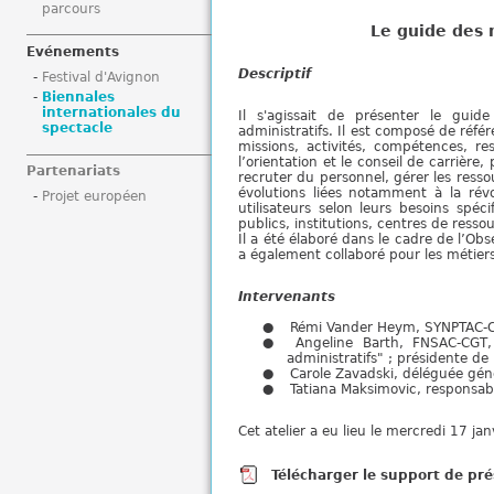
parcours
i
Le guide des 
Evénements
Descriptif
Festival d'Avignon
Biennales
internationales du
Il s'agissait de présenter le guid
spectacle
administratifs. Il est composé de référ
missions, activités, compétences, re
l’orientation et le conseil de carrière
Partenariats
recruter du personnel, gérer les resso
évolutions liées notamment à la rév
Projet européen
utilisateurs selon leurs besoins spéc
publics, institutions, centres de ress
Il a été élaboré dans le cadre de l’Ob
a également collaboré pour les métier
Intervenants
Rémi Vander Heym, SYNPTAC-CGT
Angeline Barth, FNSAC-CGT
administratifs" ; présidente de 
Carole Zavadski, déléguée gén
Tatiana Maksimovic, responsabl
Cet atelier a eu lieu le mercredi 17 
Télécharger le support de prés