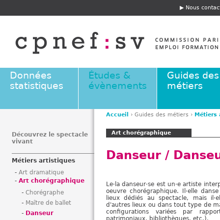
Jump to navigation
Nous contac
E
n
t
ê
t
e
Données
Études &
Guides des
statistiques
évènements
métiers
Accueil
›
Guides des métiers
›
Métiers 
V
Art chorégraphique
o
Découvrez le spectacle
vivant
u
Danseur / Danse
s
Métiers artistiques
ê
Art dramatique
t
Art chorégraphique
Le·la danseur·se est un·e artiste inte
e
oeuvre chorégraphique. Il·elle dans
Chorégraphe
s
lieux dédiés au spectacle, mais il·
Maître de ballet
d'autres lieux ou dans tout type de m
i
configurations variées par rappo
Danseur
c
patrimoniaux, bibliothèques, etc.).