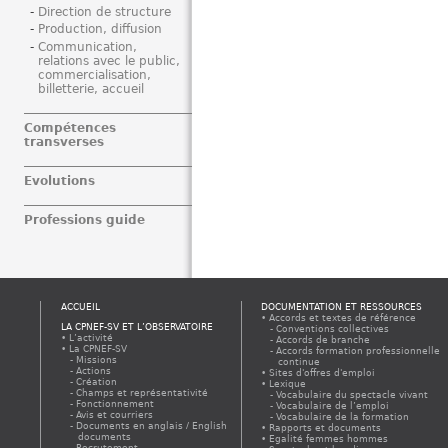
Direction de structure
Production, diffusion
Communication,
relations avec le public,
commercialisation,
billetterie, accueil
Compétences
transverses
Evolutions
Professions guide
ACCUEIL
DOCUMENTATION ET RESSOURCES
Accords et textes de référence
LA CPNEF-SV ET L’OBSERVATOIRE
Conventions collectives
L’activité
Accords de branche
La CPNEF-SV
Accords formation professionnelle
Missions
continue
Actions
Sites d'offres d'emploi
Création
Lexique
Champs et représentativité
Vocabulaire du spectacle vivant
Fonctionnement
Vocabulaire de l’emploi
Avis et courriers
Vocabulaire de la formation
Documents en anglais / English
Rapports et documents
documents
Egalité femmes hommes
Recrutement