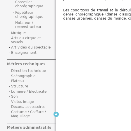
Conseiller
i
chorégraphique
Les conditions de travail et le déroul
Répétiteur
genre chorégraphique (danse classiq
chorégraphique
danses urbaines, danses du monde, c
Notateur /
reconstructeur
Musique
Arts du cirque et
visuels
Art vidéo du spectacle
Enseignement
Métiers techniques
Direction technique
Scénographie
Plateau
Structure
Lumière / Electricité
Son
Vidéo, image
Décors, accessoires
Costume / Coiffure /
Maquillage
Métiers administratifs