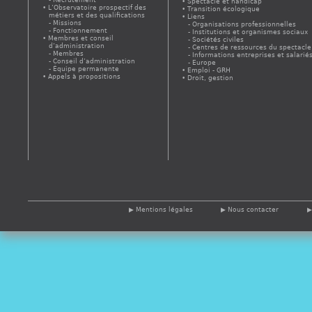
Spectacle et handicap
L’Observatoire prospectif des
Transition écologique
métiers et des qualifications
Liens
Missions
Organisations professionnelles
Fonctionnement
Institutions et organismes sociaux
Membres et conseil
Sociétés civiles
d’administration
Centres de ressources du spectacle
Membres
Informations entreprises et salarié
Conseil d’administration
Europe
Équipe permanente
Emploi - GRH
Appels à propositions
Droit, gestion
Mentions légales
Nous contacter