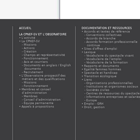
ACCUEIL
DOCUMENTATION ET RESSOURCES
Accords et textes de référence
LA CPNEF-SV ET L’OBSERVATOIRE
Conventions collectives
L’activité
Accords de branche
La CPNEF-SV
Accords formation professionnelle
Missions
continue
Actions
Sites d'offres d'emploi
Création
Lexique
Champs et représentativité
Vocabulaire du spectacle vivant
Fonctionnement
Vocabulaire de l’emploi
Avis et courriers
Vocabulaire de la formation
Documents en anglais / English
Rapports et documents
documents
Egalité femmes hommes
Recrutement
Spectacle et handicap
L’Observatoire prospectif des
Transition écologique
métiers et des qualifications
Liens
Missions
Organisations professionnelles
Fonctionnement
Institutions et organismes sociaux
Membres et conseil
Sociétés civiles
d’administration
Centres de ressources du spectacle
Membres
Informations entreprises et salarié
Conseil d’administration
Europe
Équipe permanente
Emploi - GRH
Appels à propositions
Droit, gestion