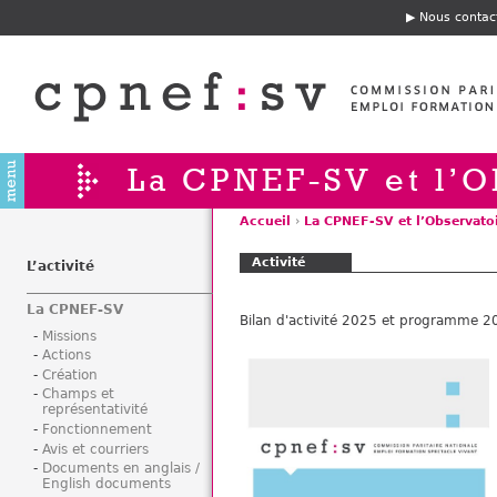
Jump to navigation
Nous contac
E
n
t
ê
t
e
La CPNEF-SV et l’O
Accueil
›
La CPNEF-SV et l’Observato
V
Activité
o
L’activité
u
La CPNEF-SV
s
Bilan d'activité 2025 et programme 2
ê
Missions
Actions
t
Création
e
Champs et
s
représentativité
i
Fonctionnement
Avis et courriers
c
Documents en anglais /
i
English documents