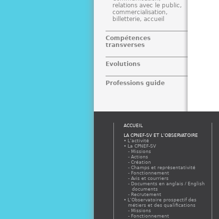
relations avec le public,
commercialisation,
billetterie, accueil
Compétences
transverses
Evolutions
Professions guide
ACCUEIL
LA CPNEF-SV ET L’OBSERVATOIRE
L’activité
La CPNEF-SV
Missions
Actions
Création
Champs et représentativité
Fonctionnement
Avis et courriers
Documents en anglais / English
documents
Recrutement
L’Observatoire prospectif des
métiers et des qualifications
Missions
Fonctionnement