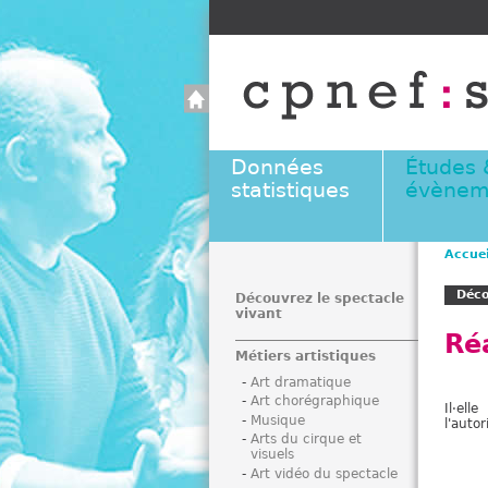
Données
Études 
statistiques
évènem
Accuei
V
Déco
o
Découvrez le spectacle
vivant
u
Réa
s
Métiers artistiques
ê
Art dramatique
t
Art chorégraphique
Il·ell
e
Musique
l'auto
s
Arts du cirque et
visuels
i
Art vidéo du spectacle
c