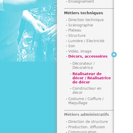
Enseignement
i
Métiers techniques
Direction technique
Scénographie
Plateau
Structure
Lumière / Electricité
Son
Vidéo, image
Décors, accessoires
Décorateur /
Décoratrice
Réalisateur de
décor / Réalisatrice
de décor
Constructeur en
décor
Costume / Coiffure /
Maquillage
Métiers administratifs
Direction de structure
Production, diffusion
Communication,