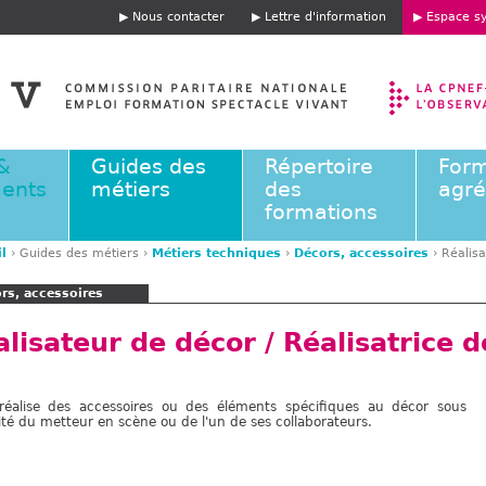
Jump to navigation
Nous contacter
Lettre d'information
Espace sy
E
n
t
ê
t
e
&
Guides des
Répertoire
Form
ents
métiers
des
agr
formations
l
›
Guides des métiers
›
Métiers techniques
›
Décors, accessoires
›
Réalisa
rs, accessoires
lisateur de décor / Réalisatrice 
e réalise des accessoires ou des éléments spécifiques au décor sous
rité du metteur en scène ou de l'un de ses collaborateurs.