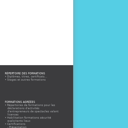
RÉPERTOIRE DES FORMATIONS
Diplômes, titres, certificats...
Stages et autres formations
FORMATIONS AGRÉÉES
Répertoires de formations pour les
déclarations d'activités
d'entrepreneurs de spectacles valant
licences
Habilitation formations sécurité
exploitants lieux
Certifications
Présentation