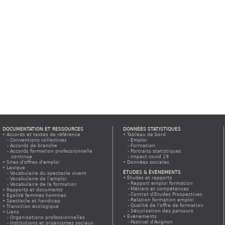
DOCUMENTATION ET RESSOURCES
DONNÉES STATISTIQUES
Accords et textes de référence
Tableau de bord
Conventions collectives
Emploi
Accords de branche
Formation
Accords formation professionnelle
Portraits statistiques
continue
Impact covid 19
Sites d'offres d'emploi
Données sociales
Lexique
ÉTUDES & ÉVÈNEMENTS
Vocabulaire du spectacle vivant
Études et rapports
Vocabulaire de l’emploi
Rapport emploi formation
Vocabulaire de la formation
Métiers et compétences
Rapports et documents
Contrat d'Etudes Prospectives
Egalité femmes hommes
Relation formation emploi
Spectacle et handicap
Qualité de l'offre de formation
Transition écologique
Sécurisation des parcours
Liens
Evénements
Organisations professionnelles
Festival d'Avignon
Institutions et organismes sociaux