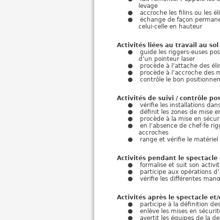
levage
accroche les filins ou les é
échange de façon permanent
celui·celle en hauteur
Activités liées au travail au so
guide les riggers·euses po
d’un pointeur laser
procède à l’attache des é
procède à l’accroche des m
contrôle le bon positionne
Activités de suivi / contrôle pos
vérifie les installations da
définit les zones de mise e
procède à la mise en sécur
en l’absence de chef·fe rig
accroches
range et vérifie le matériel
Activités pendant le spectacle e
formalise et suit son activi
participe aux opérations d
vérifie les différentes ma
Activités après le spectacle et/
participe à la définition 
enlève les mises en sécurit
avertit les équipes de la 