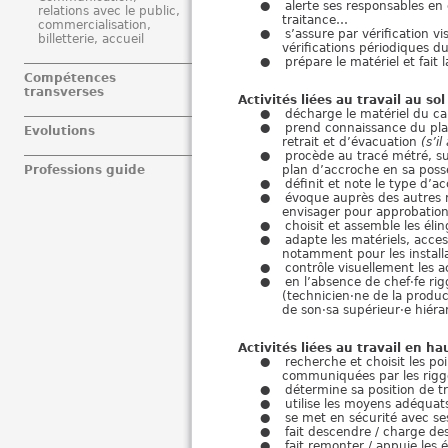
alerte ses responsables en 
relations avec le public,
traitance…
commercialisation,
s’assure par vérification vi
billetterie, accueil
vérifications périodiques d
prépare le matériel et fait 
Compétences
transverses
Activités liées au travail au so
décharge le matériel du ca
prend connaissance du pla
Evolutions
retrait et d’évacuation
(s’il
procède au tracé métré, sur
plan d’accroche en sa posse
Professions guide
définit et note le type d’a
évoque auprès des autres ri
envisager pour approbation
choisit et assemble les éli
adapte les matériels, acce
notamment pour les instal
contrôle visuellement les a
en l’absence de chef·fe rig
(technicien·ne de la produc
de son·sa supérieur·e hiéra
Activités liées au travail en ha
recherche et choisit les p
communiquées par les rigge
détermine sa position de tr
utilise les moyens adéquat
se met en sécurité avec se
fait descendre / charge des
fait remonter / appuie les 