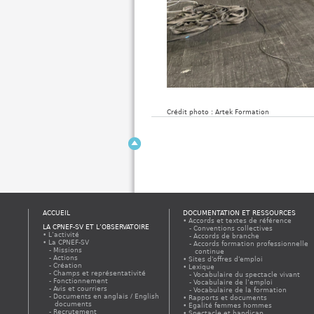
Crédit photo : Artek Formation
ACCUEIL
DOCUMENTATION ET RESSOURCES
Accords et textes de référence
LA CPNEF-SV ET L’OBSERVATOIRE
Conventions collectives
L’activité
Accords de branche
La CPNEF-SV
Accords formation professionnelle
Missions
continue
Actions
Sites d'offres d'emploi
Création
Lexique
Champs et représentativité
Vocabulaire du spectacle vivant
Fonctionnement
Vocabulaire de l’emploi
Avis et courriers
Vocabulaire de la formation
Documents en anglais / English
Rapports et documents
documents
Egalité femmes hommes
Recrutement
Spectacle et handicap