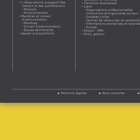
L’Observatoire prospectif des
Transition écologique
métiers et des qualifications
Liens
Missions
Organisations professionnelles
Fonctionnement
Institutions et organismes sociaux
Membres et conseil
Sociétés civiles
d’administration
Centres de ressources du spectacle
Membres
Informations entreprises et salarié
Conseil d’administration
Europe
Équipe permanente
Emploi - GRH
Appels à propositions
Droit, gestion
Mentions légales
Nous contacter