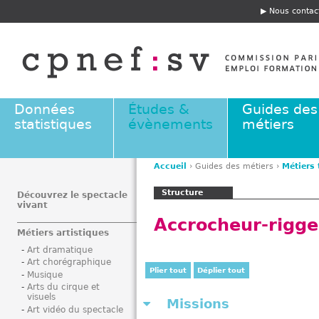
Jump to navigation
Nous contac
E
n
t
ê
t
e
Données
Études &
Guides des
statistiques
évènements
métiers
Accueil
›
Guides des métiers
›
Métiers
V
Structure
o
Découvrez le spectacle
vivant
u
Accrocheur-rigge
s
Métiers artistiques
ê
Art dramatique
t
Art chorégraphique
e
Plier tout
Déplier tout
Musique
s
Arts du cirque et
visuels
i
Missions
Art vidéo du spectacle
c