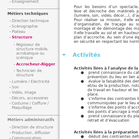
Enseignement
i
Pour les besoins d’un spectacle,
lève et décroche des matériels pe
Métiers techniques
(lumière, son, vidéo, décor…), d’a
Pour réaliser sa mission, il·elle
Direction technique
d’organisation, de traçage au 
Scénographie
montage et de démontage des maté
Plateau
Il·elle travaille au sol et en haute
plan d’accroche. Au sein d'une équi
Structure
en sécurité en respectant les norme
Régisseur de
structure mobile,
acrobatique ou
Activités
scénique
Accrocheur-Rigger
Activités liées à l'analyse de 
Technicien de
prend connaissance du cah
structure
prévention du lieu en lien a
évalue la faisabilité des 
Lumière / Electricité
et/ou de la production, not
Son
de travail en hauteur et le
Vidéo, image
place.
Décors, accessoires
s’informe des contraintes l
communiquées par le lieu e
Costume / Coiffure /
s’informe des points d’acc
Maquillage
des points d’ancrage à mob
prend connaissance du pla
Métiers administratifs
retrait et d’évacuation
Direction de structure
Activités liées à la préparation
Production, diffusion
déduit des contraintes défi
Communication,