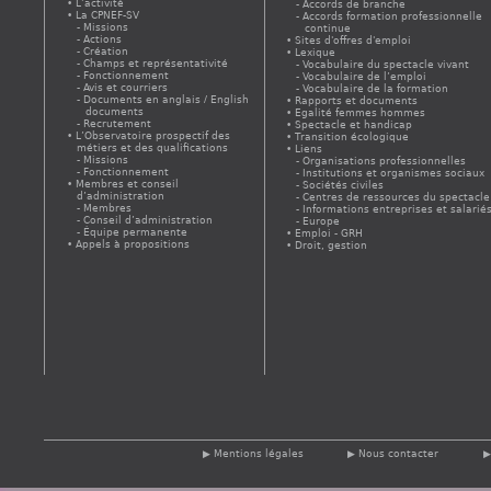
L’activité
Accords de branche
La CPNEF-SV
Accords formation professionnelle
Missions
continue
Actions
Sites d'offres d'emploi
Création
Lexique
Champs et représentativité
Vocabulaire du spectacle vivant
Fonctionnement
Vocabulaire de l’emploi
Avis et courriers
Vocabulaire de la formation
Documents en anglais / English
Rapports et documents
documents
Egalité femmes hommes
Recrutement
Spectacle et handicap
L’Observatoire prospectif des
Transition écologique
métiers et des qualifications
Liens
Missions
Organisations professionnelles
Fonctionnement
Institutions et organismes sociaux
Membres et conseil
Sociétés civiles
d’administration
Centres de ressources du spectacle
Membres
Informations entreprises et salarié
Conseil d’administration
Europe
Équipe permanente
Emploi - GRH
Appels à propositions
Droit, gestion
Mentions légales
Nous contacter