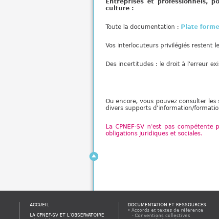
Entreprises et professionnels, 
culture :
Toute la documentation :
Plate form
Vos interlocuteurs privilégiés restent l
Des incertitudes : le droit à l'erreur e
Ou encore, vous pouvez consulter les
divers supports d'information/formati
La CPNEF-SV n'est pas compétente pou
obligations juridiques et sociales.
ACCUEIL
DOCUMENTATION ET RESSOURCES
Accords et textes de référence
LA CPNEF-SV ET L’OBSERVATOIRE
Conventions collectives