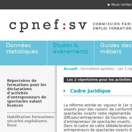
Jump to navigation
Nous contac
E
n
t
ê
t
e
Données
Études &
Guides des
statistiques
évènements
métiers
Accueil
›
Formations agréées
›
Les 2 ré
V
Les 2 répertoires pour les activité
o
Répertoires de
formations pour les
u
déclarations
Cadre juridique
s
d'activités
d'entrepreneurs de
ê
spectacles valant
t
La réforme entrée en vigueur le 1er 
licences
vivants pour des raisons de conformi
e
spectacles vivants reste réglementée :
Habilitation formations
s
diffuseur-entrepreneur de tournées, ex
sécurité exploitants
d'entrepreneur de spectacles vivants, 
i
lieux
Dans le cadre de cette télédéclaration
c
entrepreneurs de spectacles vivants d