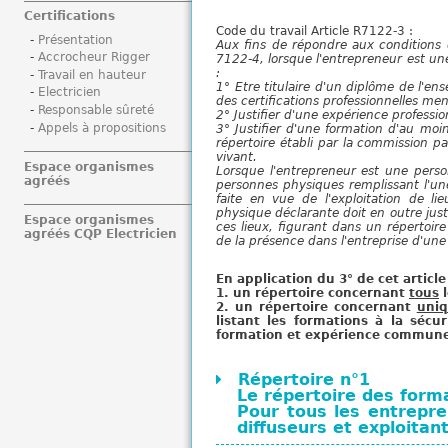
i
Certifications
Code du travail Article R7122-3 :
Présentation
Aux fins de répondre aux conditions 
Accrocheur Rigger
7122-4, lorsque l'entrepreneur est une
:
Travail en hauteur
1° Etre titulaire d'un diplôme de l'en
Electricien
des certifications professionnelles ment
Responsable sûreté
2° Justifier d'une expérience professio
Appels à propositions
3° Justifier d'une formation d'au mo
répertoire établi par la commission pa
vivant.
Espace organismes
Lorsque l'entrepreneur est une person
agréés
personnes physiques remplissant l'un
faite en vue de l'exploitation de l
physique déclarante doit en outre just
Espace organismes
ces lieux, figurant dans un répertoire
agréés CQP Electricien
de la présence dans l'entreprise d'un
En application du 3° de cet article
1. un répertoire concernant
tous
l
2. un répertoire concernant
uni
listant les formations à la sécu
formation et expérience communes
Répertoire n°1
Le répertoire des for
Pour tous les entrepre
diffuseurs et exploitant