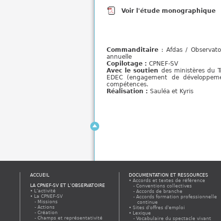
Voir l'étude monographique
Commanditaire
: Afdas / Observato
annuelle
Copilotage :
CPNEF-SV
Avec le soutien
des ministères du Tr
EDEC (engagement de développemen
compétences.
Réalisation :
Sauléa et Kyris
ACCUEIL
DOCUMENTATION ET RESSOURCES
Accords et textes de référence
LA CPNEF-SV ET L’OBSERVATOIRE
Conventions collectives
L’activité
Accords de branche
La CPNEF-SV
Accords formation professionnelle
Missions
continue
Actions
Sites d'offres d'emploi
Création
Lexique
Champs et représentativité
Vocabulaire du spectacle vivant