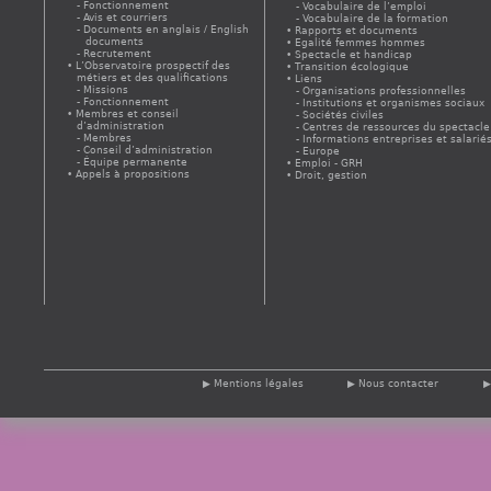
Fonctionnement
Vocabulaire de l’emploi
Avis et courriers
Vocabulaire de la formation
Documents en anglais / English
Rapports et documents
documents
Egalité femmes hommes
Recrutement
Spectacle et handicap
L’Observatoire prospectif des
Transition écologique
métiers et des qualifications
Liens
Missions
Organisations professionnelles
Fonctionnement
Institutions et organismes sociaux
Membres et conseil
Sociétés civiles
d’administration
Centres de ressources du spectacle
Membres
Informations entreprises et salarié
Conseil d’administration
Europe
Équipe permanente
Emploi - GRH
Appels à propositions
Droit, gestion
Mentions légales
Nous contacter