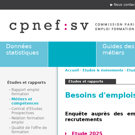
Jump to navigation
Nous contac
E
n
t
ê
t
e
Données
Études &
Guides des
statistiques
évènements
métiers
Accueil
›
Études & évènements
›
Étud
V
Études et rapports
o
Études et rapports
u
Rapport emploi
Besoins d'emploi
formation
s
Métiers et
ê
compétences
t
Contrat d'Etudes
Prospectives
Enquête auprès des emp
e
Relation formation
recrutements
s
emploi
i
Qualité de l'offre de
formation
c
Etude 2025