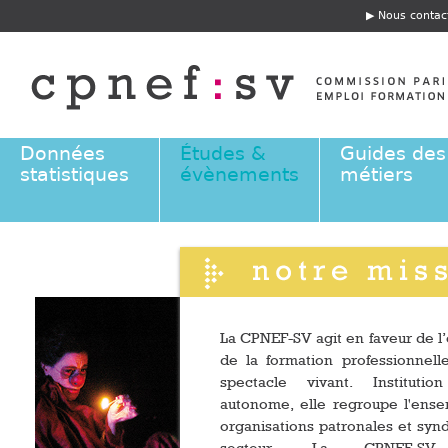
Jump to navigation
Nous contac
E
n
t
ê
t
e
Données
Études &
Guides des
statistiques
évènements
métiers
La CPNEF-SV agit en faveur de l’
de la formation professionnell
spectacle vivant. Institutio
autonome, elle regroupe l'ens
organisations patronales et synd