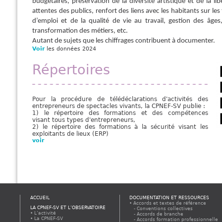
budgétaires, préservation de la diversité artistique et de la li
attentes des publics, renfort des liens avec les habitants sur le
d’emploi et de la qualité de vie au travail, gestion des âges
transformation des métiers, etc.
Autant de sujets que les chiffrages contribuent à documenter.
Voir
les données 2024
Répertoires
Pour la procédure de télédéclarations d'activités des
entrepreneurs de spectacles vivants, la CPNEF-SV publie :
1) le répertoire des formations et des compétences
visant tous types d'entrepreneurs,
2) le répertoire des formations à la sécurité visant les
exploitants de lieux (ERP)
voir
ACCUEIL
DOCUMENTATION ET RESSOURCES
Accords et textes de référence
LA CPNEF-SV ET L’OBSERVATOIRE
Conventions collectives
L’activité
Accords de branche
La CPNEF-SV
Accords formation professionnelle