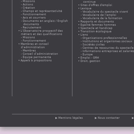
Missions
continue
Actions
Sites d'offres d'emploi
Création
Lexique
Champs et représentativité
Vocabulaire du spectacle vivant
Fonctionnement
Vocabulaire de l’emploi
Avis et courriers
Vocabulaire de la formation
Documents en anglais / English
Rapports et documents
documents
Egalité femmes hommes
Recrutement
Spectacle et handicap
L’Observatoire prospectif des
Transition écologique
métiers et des qualifications
Liens
Missions
Organisations professionnelles
Fonctionnement
Institutions et organismes sociaux
Membres et conseil
Sociétés civiles
d’administration
Centres de ressources du spectacle
Membres
Informations entreprises et salarié
Conseil d’administration
Europe
Équipe permanente
Emploi - GRH
Appels à propositions
Droit, gestion
Mentions légales
Nous contacter