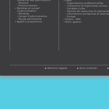
métiers et des qualifications
Liens
Missions
Organisations professionnelles
Fonctionnement
Institutions et organismes sociaux
Membres et conseil
Sociétés civiles
d’administration
Centres de ressources du spectacle
Membres
Informations entreprises et salarié
Conseil d’administration
Europe
Équipe permanente
Emploi - GRH
Appels à propositions
Droit, gestion
Mentions légales
Nous contacter