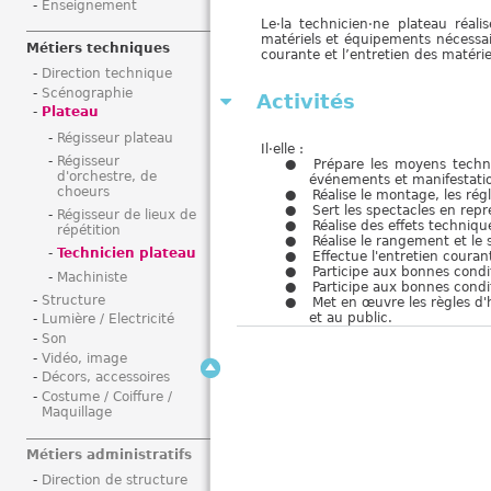
Enseignement
i
Le·la technicien·ne plateau réali
matériels et équipements nécessai
Métiers techniques
courante et l’entretien des matéri
Direction technique
Scénographie
Activités
Plateau
Régisseur plateau
Il·elle :
Régisseur
Prépare les moyens techniq
d'orchestre, de
événements et manifestation
choeurs
Réalise le montage, les ré
Sert les spectacles en rep
Régisseur de lieux de
Réalise des effets techniq
répétition
Réalise le rangement et le
Technicien plateau
Effectue l'entretien coura
Participe aux bonnes condit
Machiniste
Participe aux bonnes condit
Structure
Met en œuvre les règles d'
et au public.
Lumière / Electricité
Son
Vidéo, image
Décors, accessoires
Costume / Coiffure /
Maquillage
Métiers administratifs
Direction de structure