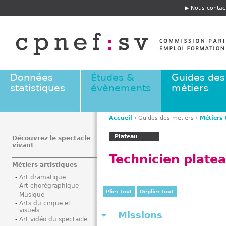
Jump to navigation
Nous contac
E
n
t
ê
t
e
Données
Études &
Guides des
statistiques
évènements
métiers
Accueil
›
Guides des métiers
›
Métiers
V
Plateau
o
Découvrez le spectacle
vivant
u
Technicien platea
s
Métiers artistiques
ê
Art dramatique
t
Art chorégraphique
e
Plier tout
Déplier tout
Musique
s
Arts du cirque et
visuels
i
Missions
Art vidéo du spectacle
c