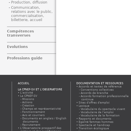
Production, diffusion
Communication,
relations avec le public,
commercialisation,
billetterie, accueil
Compétences
transverses
Evolutions
Professions guide
ACCUEIL
DOCUMENTATION ET RESSOURCES
Accords et textes de référence
LA CPNEF-SV ET L’OBSERVATOIRE
Conventions collectives
L’activité
Accords de branche
La CPNEF-SV
Accords formation professionnelle
Missions
continue
Actions
Sites d'offres d'emploi
Création
Lexique
Champs et représentativité
Vocabulaire du spectacle vivant
Fonctionnement
Vocabulaire de l’emploi
Avis et courriers
Vocabulaire de la formation
Documents en anglais / English
Rapports et documents
documents
Egalité femmes hommes
Recrutement
Spectacle et handicap
L’Observatoire prospectif des
Transition écologique