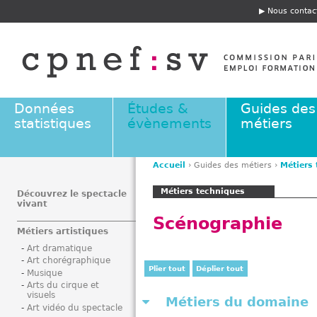
Jump to navigation
Nous contac
E
n
t
ê
t
e
Données
Études &
Guides des
statistiques
évènements
métiers
Accueil
›
Guides des métiers
›
Métiers
V
Métiers techniques
o
Découvrez le spectacle
vivant
u
Scénographie
s
Métiers artistiques
ê
Art dramatique
t
Art chorégraphique
e
Plier tout
Déplier tout
Musique
s
Arts du cirque et
visuels
i
Métiers du domaine
Art vidéo du spectacle
c