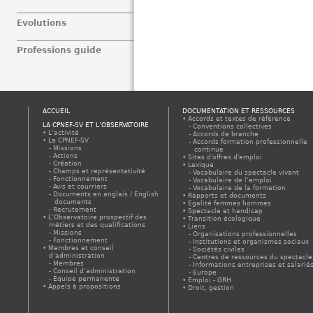
Evolutions
Professions guide
ACCUEIL
DOCUMENTATION ET RESSOURCES
Accords et textes de référence
LA CPNEF-SV ET L’OBSERVATOIRE
Conventions collectives
L’activité
Accords de branche
La CPNEF-SV
Accords formation professionnelle
Missions
continue
Actions
Sites d'offres d'emploi
Création
Lexique
Champs et représentativité
Vocabulaire du spectacle vivant
Fonctionnement
Vocabulaire de l’emploi
Avis et courriers
Vocabulaire de la formation
Documents en anglais / English
Rapports et documents
documents
Egalité femmes hommes
Recrutement
Spectacle et handicap
L’Observatoire prospectif des
Transition écologique
métiers et des qualifications
Liens
Missions
Organisations professionnelles
Fonctionnement
Institutions et organismes sociaux
Membres et conseil
Sociétés civiles
d’administration
Centres de ressources du spectacle
Membres
Informations entreprises et salarié
Conseil d’administration
Europe
Équipe permanente
Emploi - GRH
Appels à propositions
Droit, gestion