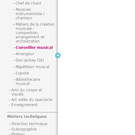
Chef de chant
i
Musicien
instrumentiste /
chanteur
Métiers de la création
musicale :
composition,
arrangement et
orchestration
Conseiller musical
Arrangeur
Disc-jockey (DJ)
Répétiteur musical
Copiste
Bibliothécaire
musical
Arts du cirque et
visuels
Art vidéo du spectacle
Enseignement
Métiers techniques
Direction technique
Scénographie
Plateau