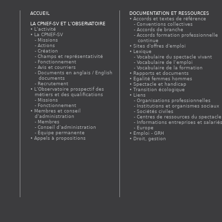
ACCUEIL
DOCUMENTATION ET RESSOURCES
Accords et textes de référence
LA CPNEF-SV ET L’OBSERVATOIRE
Conventions collectives
L’activité
Accords de branche
La CPNEF-SV
Accords formation professionnelle
Missions
continue
Actions
Sites d'offres d'emploi
Création
Lexique
Champs et représentativité
Vocabulaire du spectacle vivant
Fonctionnement
Vocabulaire de l’emploi
Avis et courriers
Vocabulaire de la formation
Documents en anglais / English
Rapports et documents
documents
Egalité femmes hommes
Recrutement
Spectacle et handicap
L’Observatoire prospectif des
Transition écologique
métiers et des qualifications
Liens
Missions
Organisations professionnelles
Fonctionnement
Institutions et organismes sociaux
Membres et conseil
Sociétés civiles
d’administration
Centres de ressources du spectacle
Membres
Informations entreprises et salarié
Conseil d’administration
Europe
Équipe permanente
Emploi - GRH
Appels à propositions
Droit, gestion