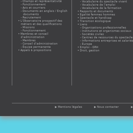
Champs et représentativité
Vocabulaire du spectacle vivant
Fonctionnement
Vocabulaire de l’emploi
Avis et courriers
Vocabulaire de la formation
Documents en anglais / English
Rapports et documents
documents
Egalité femmes hommes
Recrutement
Spectacle et handicap
L’Observatoire prospectif des
Transition écologique
métiers et des qualifications
Liens
Missions
Organisations professionnelles
Fonctionnement
Institutions et organismes sociaux
Membres et conseil
Sociétés civiles
d’administration
Centres de ressources du spectacle
Membres
Informations entreprises et salarié
Conseil d’administration
Europe
Équipe permanente
Emploi - GRH
Appels à propositions
Droit, gestion
Mentions légales
Nous contacter