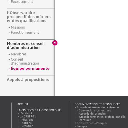
Recrutement
L’Observatoire
prospectif des métiers
et des qualifications
Missions
Fonctionnement
Membres et conseil
d’administration
Membres
Conseil
d’administration
Équipe permanente
Appels à propositions
ACCUEIL
DOCUMENTATION ET RESSOURCES
Accords et textes de référence
LA CPNEF-SV ET L’OBSERVATOIRE
Conventions collectives
L’activité
Accords de branche
La CPNEF-SV
Accords formation professionnelle
Missions
continue
Actions
Sites d'offres d'emploi
Création
Lexique