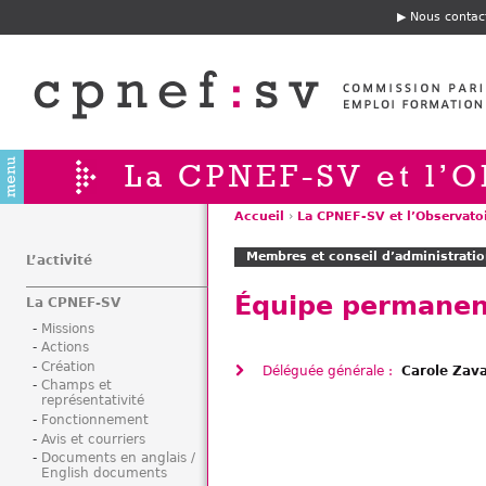
Jump to navigation
Nous contac
E
n
t
ê
t
e
La CPNEF-SV et l’O
Accueil
›
La CPNEF-SV et l’Observato
V
Membres et conseil d’administrati
o
L’activité
u
Équipe permanen
La CPNEF-SV
s
ê
Missions
Actions
t
Création
Déléguée générale :
Carole Zav
e
Champs et
s
représentativité
i
Fonctionnement
Avis et courriers
c
Documents en anglais /
i
English documents