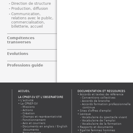
Direction de structure
Production, diffusion
Communication,
relations avec le public,
commercialisation,
billetterie, accueil
Compétences
transverses
Evolutions
Professions guide
ACCUEIL
DOCUMENTATION ET RESSOURCES
Accords et textes de référence
LA CPNEF-SV ET L’OBSERVATOIRE
Conventions collectives
L’activité
Accords de branche
La CPNEF-SV
Accords formation professionnelle
Missions
continue
Actions
Sites d'offres d'emploi
Création
Lexique
Champs et représentativité
Vocabulaire du spectacle vivant
Fonctionnement
Vocabulaire de l’emploi
Avis et courriers
Vocabulaire de la formation
Documents en anglais / English
Rapports et documents
documents
Egalité femmes hommes
Recrutement