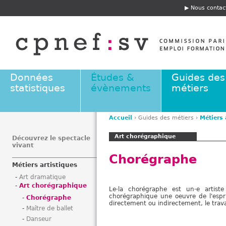
Jump to navigation
Nous contac
E
n
t
ê
t
e
Données
Études &
Guides des
statistiques
évènements
métiers
Accueil
›
Guides des métiers
›
Métiers 
V
Art chorégraphique
o
Découvrez le spectacle
vivant
u
Chorégraphe
s
Métiers artistiques
ê
Art dramatique
t
Art chorégraphique
Le·la chorégraphe est un·e artis
e
chorégraphique une oeuvre de l'esprit
Chorégraphe
s
directement ou indirectement, le travai
Maître de ballet
i
Danseur
c