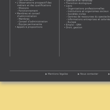
Spectacle et handicap
L’Observatoire prospectif des
Transition écologique
métiers et des qualifications
Liens
Missions
Organisations professionnelles
Fonctionnement
Institutions et organismes sociaux
Membres et conseil
Sociétés civiles
d’administration
Centres de ressources du spectacle
Membres
Informations entreprises et salarié
Conseil d’administration
Europe
Équipe permanente
Emploi - GRH
Appels à propositions
Droit, gestion
Mentions légales
Nous contacter