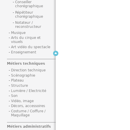
Conseiller
i
chorégraphique
Répétiteur
chorégraphique
Notateur /
reconstructeur
Musique
Arts du cirque et
visuels
Art vidéo du spectacle
Enseignement
Métiers techniques
Direction technique
Scénographie
Plateau
Structure
Lumière / Electricité
Son
Vidéo, image
Décors, accessoires
Costume / Coiffure /
Maquillage
Métiers administratifs