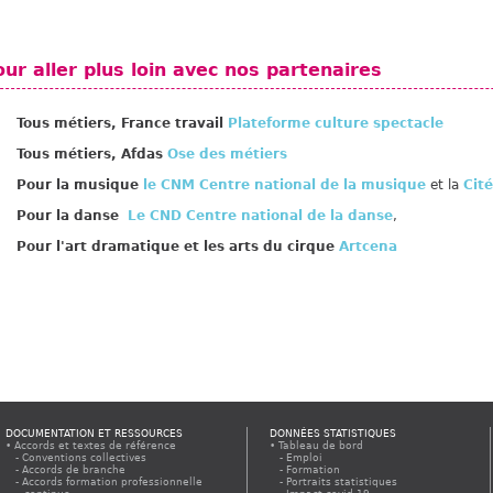
ur aller plus loin avec nos partenaires
Tous métiers, France travail
Plateforme
culture spectacle
Tous métiers, Afdas
Ose des métiers
Pour la musique
le CNM Centre national de la musique
et la
Cit
Pour la danse
Le CND Centre national de la danse
,
Pour l'art dramatique et les arts du cirque
Artcena
DOCUMENTATION ET RESSOURCES
DONNÉES STATISTIQUES
Accords et textes de référence
Tableau de bord
Conventions collectives
Emploi
Accords de branche
Formation
Accords formation professionnelle
Portraits statistiques