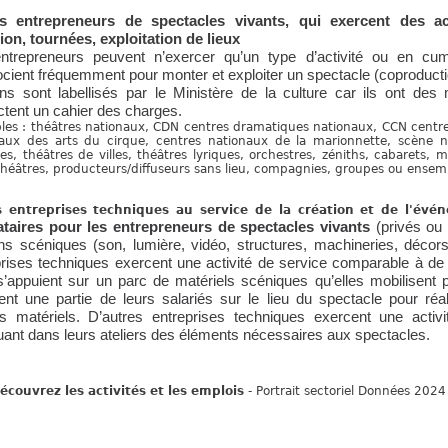
 entrepreneurs de spectacles vivants, qui exercent des act
ion, tournées, exploitation de lieux
ntrepreneurs peuvent n’exercer qu’un type d’activité ou en cum
cient fréquemment pour monter et exploiter un spectacle (coproductio
ins sont labellisés par le Ministère de la culture car ils ont des
ctent un cahier des charges.
es : théâtres nationaux, CDN centres dramatiques nationaux, CCN centr
aux des arts du cirque, centres nationaux de la marionnette, scène 
les, théâtres de villes, théâtres lyriques, orchestres, zéniths, cabarets, m
théâtres, producteurs/diffuseurs sans lieu, compagnies, groupes ou ensemb
s entreprises techniques au service de la création et de l'évé
ataires pour les entrepreneurs de spectacles vivants
(privés ou 
s scéniques (son, lumière, vidéo, structures, machineries, décors
rises techniques exercent une activité de service comparable à de l
s’appuient sur un parc de matériels scéniques qu’elles mobilisent p
ent une partie de leurs salariés sur le lieu du spectacle pour réalise
ts matériels. D’autres entreprises techniques exercent une activité
uant dans leurs ateliers des éléments nécessaires aux spectacles.
écouvrez les activités et les emplois
- Portrait sectoriel Données 2024