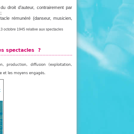
e
du droit d’auteur, contrairement par
;
ctacle rémunéré (danseur, musicien,
3 octobre 1945 relative aux spectacles
es spectacles ?
 production, diffusion (exploitation,
le et les moyens engagés.
K