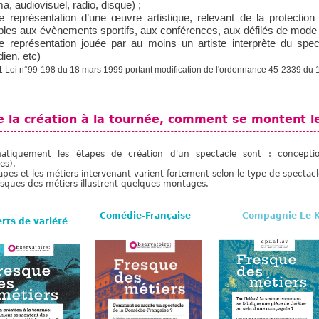
a, audiovisuel, radio, disque) ;
e représentation d’une œuvre artistique, relevant de la protection 
les aux évènements sportifs, aux conférences, aux défilés de mode 
e représentation jouée par au moins un artiste interprète du spe
ien, etc)
1 L
oi n°99-198 du 18 mars 1999 portant modification de l'ordonnance 45-2339 du 1
e la création à la tournée, comment se montent l
atiquement les étapes de création d'un spectacle sont : conception,
es).
apes et les métiers intervenant varient fortement selon le type de spectac
esques des métiers illustrent quelques montages.
Comédie-Française
Compagnie Le 
rts de variété