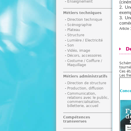
Enseignement
(ciném
i
2. Un
exemp
Métiers techniques
3. Un
Direction technique
coméd
Scénographie
Article 
Plateau
Structure
Lumière / Electricité
Son
D
Vidéo, image
Décors, accessoires
Costume / Coiffure /
Schém
Maquillage
tourné
Ces ét
Les fr
Métiers administratifs
Direction de structure
Production, diffusion
Conce
Communication,
relations avec le public,
commercialisation,
billetterie, accueil
Compétences
transverses