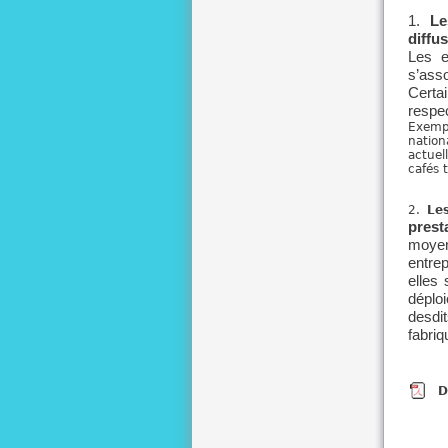
1.
Les
diffus
Les e
s’asso
Certa
respe
Exempl
nation
actuel
cafés 
2.
Le
prest
moyen
entrep
elles 
déploi
desdi
fabriq
D