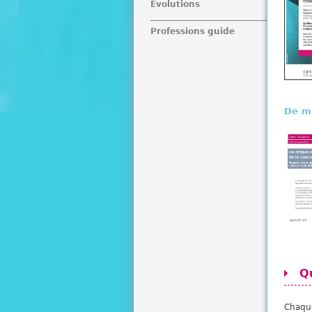
Evolutions
Professions guide
De m
Q
Chaque