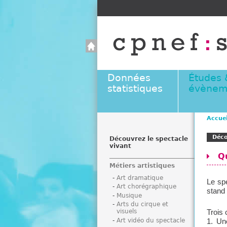
Données
Études 
statistiques
évènem
Accuei
V
Déco
o
Découvrez le spectacle
vivant
u
Qu
s
Métiers artistiques
ê
Art dramatique
t
Le spe
Art chorégraphique
stand 
e
Musique
s
Arts du cirque et
visuels
Trois 
i
Art vidéo du spectacle
1. Un
c