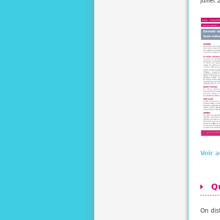
Ju
Voir a
Q
On dis