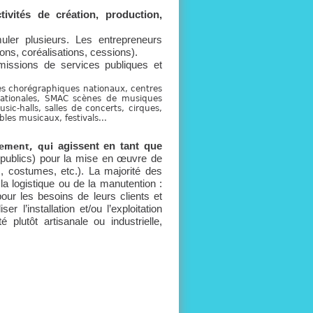
ivités de création, production,
uler plusieurs. Les entrepreneurs
ns, coréalisations, cessions).
 missions de services publiques et
es chorégraphiques nationaux, centres
nationales, SMAC scènes de musiques
usic-halls, salles de concerts, cirques,
les musicaux, festivals...
agissent en tant que
nement, qui
publics) pour la mise en œuvre de
, costumes, etc.). La majorité des
a logistique ou de la manutention :
our les besoins de leurs clients et
r l’installation et/ou l’exploitation
 plutôt artisanale ou industrielle,