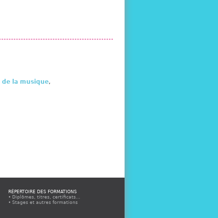
é de la musique
,
RÉPERTOIRE DES FORMATIONS
Diplômes, titres, certificats...
Stages et autres formations