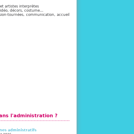
et artistes interprètes
idéo, décors, costume...
usion-tournées, communication, accueil
ans l'administration ?
es administratifs