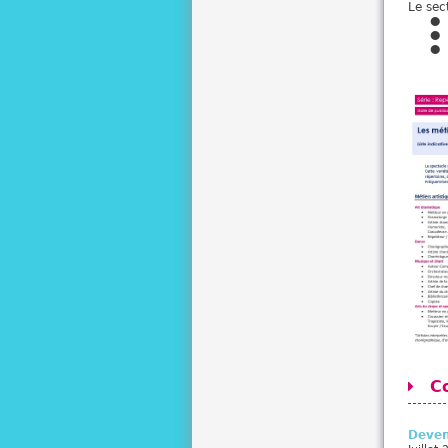
Le sec
C
Deven