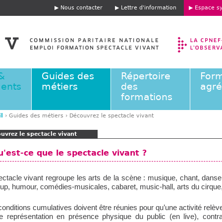
Jump to navigation
Nous contacter
Lettre d'information
Espace sy
E
n
t
ê
t
e
&
Guides des
Répertoire
Form
ents
métiers
des
agr
formations
l
›
Guides des métiers
›
Découvrez le spectacle vivant
uvrez le spectacle vivant
'est-ce que le spectacle vivant ?
ctacle vivant regroupe les arts de la scène : musique, chant, danse
up, humour, comédies-musicales, cabaret, music-hall, arts du cirque, 
conditions cumulatives doivent être réunies pour qu’une activité relèv
e représentation en présence physique du public (en live), contr