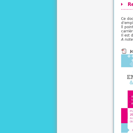
R
Ce doc
d'empl
ll poi
carriè
Il est
A note
J