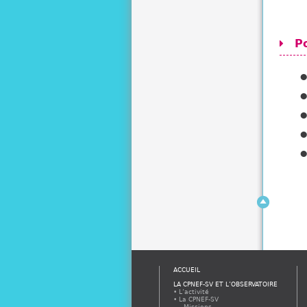
Po
ACCUEIL
LA CPNEF-SV ET L’OBSERVATOIRE
L’activité
La CPNEF-SV
Missions