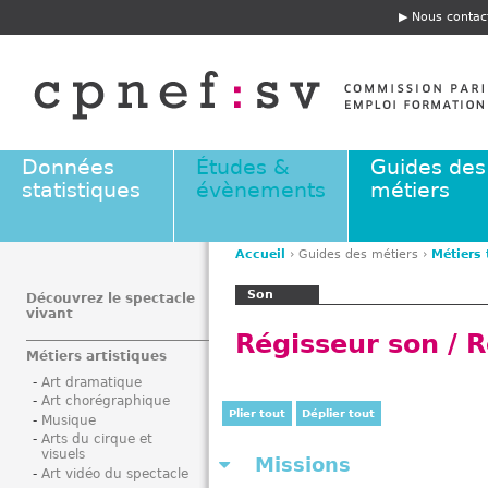
Jump to navigation
Nous contac
E
n
t
ê
t
e
Données
Études &
Guides des
statistiques
évènements
métiers
Accueil
›
Guides des métiers
›
Métiers
V
Son
o
Découvrez le spectacle
vivant
u
Régisseur son / 
s
Métiers artistiques
ê
Art dramatique
t
Art chorégraphique
e
Plier tout
Déplier tout
Musique
s
Arts du cirque et
visuels
i
Missions
Art vidéo du spectacle
c