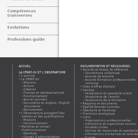
Compétences
transverses
Evolutions
Professions guide
ACCUEIL
DOCUMENTATION ET RESSOURCES
Accords et textes de référence
LA CPNEF-SV ET L’OBSERVATOIRE
Conventions collectives
L’activité
Accords de branche
La CPNEF-SV
Accords formation professionnelle
Missions
continue
Actions
Sites d'offres d'emploi
Création
Lexique
Champs et représentativité
Vocabulaire du spectacle vivant
Fonctionnement
Vocabulaire de l’emploi
Avis et courriers
Vocabulaire de la formation
Documents en anglais / English
Rapports et documents
documents
Egalité femmes hommes
Recrutement
Spectacle et handicap
L’Observatoire prospectif des
Transition écologique
métiers et des qualifications
Liens
Missions
Organisations professionnelles
Fonctionnement
Institutions et organismes sociaux
Membres et conseil
Sociétés civiles
d’administration
Centres de ressources du spectacle
Membres
Informations entreprises et salarié
Conseil d’administration
Europe