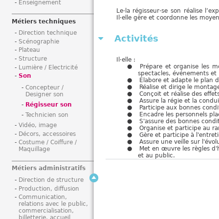
Enseignement
i
Le·la régisseur·se son réalise l’e
Il·elle gère et coordonne les moyen
Métiers techniques
Direction technique
Activités
Scénographie
Plateau
Structure
Il·elle :
Prépare et organise les mo
Lumière / Electricité
spectacles, événements et m
Son
Elabore et adapte le plan 
Réalise et dirige le monta
Concepteur /
Conçoit et réalise des eff
Designer son
Assure la régie et la cond
Régisseur son
Participe aux bonnes condit
Encadre les personnels plac
Technicien son
S'assure des bonnes condit
Vidéo, image
Organise et participe au r
Décors, accessoires
Gère et participe à l'entr
Assure une veille sur l'év
Costume / Coiffure /
Met en œuvre les règles d'
Maquillage
et au public.
Métiers administratifs
Direction de structure
Production, diffusion
Communication,
relations avec le public,
commercialisation,
billetterie, accueil