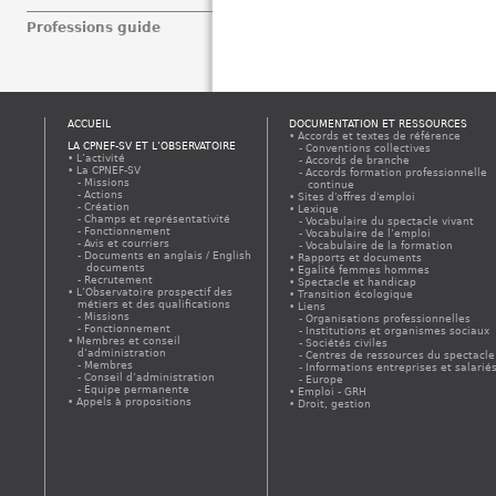
Professions guide
ACCUEIL
DOCUMENTATION ET RESSOURCES
Accords et textes de référence
LA CPNEF-SV ET L’OBSERVATOIRE
Conventions collectives
L’activité
Accords de branche
La CPNEF-SV
Accords formation professionnelle
Missions
continue
Actions
Sites d'offres d'emploi
Création
Lexique
Champs et représentativité
Vocabulaire du spectacle vivant
Fonctionnement
Vocabulaire de l’emploi
Avis et courriers
Vocabulaire de la formation
Documents en anglais / English
Rapports et documents
documents
Egalité femmes hommes
Recrutement
Spectacle et handicap
L’Observatoire prospectif des
Transition écologique
métiers et des qualifications
Liens
Missions
Organisations professionnelles
Fonctionnement
Institutions et organismes sociaux
Membres et conseil
Sociétés civiles
d’administration
Centres de ressources du spectacle
Membres
Informations entreprises et salarié
Conseil d’administration
Europe
Équipe permanente
Emploi - GRH
Appels à propositions
Droit, gestion