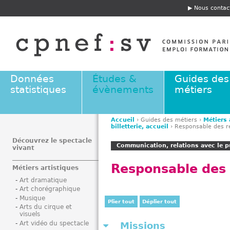
Jump to navigation
Nous contac
E
n
t
ê
t
e
Données
Études &
Guides des
statistiques
évènements
métiers
Accueil
›
Guides des métiers
›
Métiers 
billetterie, accueil
›
Responsable des re
V
o
Découvrez le spectacle
Communication, relations avec le pu
vivant
u
s
Responsable des r
Métiers artistiques
ê
Art dramatique
t
Art chorégraphique
e
Musique
Plier tout
Déplier tout
s
Arts du cirque et
visuels
i
Art vidéo du spectacle
Missions
c