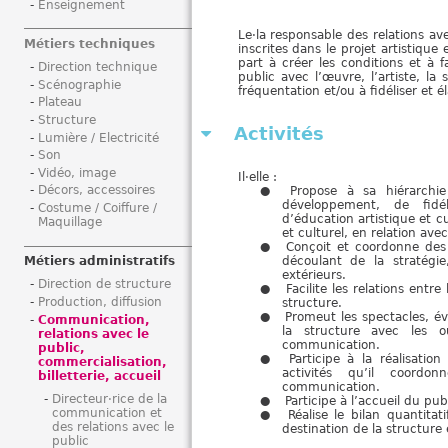
Enseignement
i
Le·la responsable des relations av
Métiers techniques
inscrites dans le projet artistique 
part à créer les conditions et à 
Direction technique
public avec l’œuvre, l’artiste, la
Scénographie
fréquentation et/ou à fidéliser et él
Plateau
Structure
Activités
Lumière / Electricité
Son
Vidéo, image
Il·elle :
Décors, accessoires
Propose à sa hiérarchie
développement, de fidé
Costume / Coiffure /
d’éducation artistique et cul
Maquillage
et culturel, en relation av
Conçoit et coordonne des 
découlant de la stratégi
Métiers administratifs
extérieurs.
Direction de structure
Facilite les relations entre
Production, diffusion
structure.
Promeut les spectacles, é
Communication,
la structure avec les o
relations avec le
communication.
public,
Participe à la réalisati
commercialisation,
activités qu’il coord
billetterie, accueil
communication.
Directeur·rice de la
Participe à l’accueil du publ
communication et
Réalise le bilan quantitati
des relations avec le
destination de la structure 
public