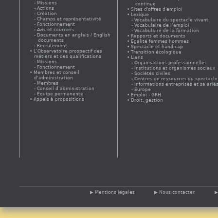
Missions
continue
Actions
Sites d'offres d'emploi
Création
Lexique
Champs et représentativité
Vocabulaire du spectacle vivant
Fonctionnement
Vocabulaire de l’emploi
Avis et courriers
Vocabulaire de la formation
Documents en anglais / English
Rapports et documents
documents
Egalité femmes hommes
Recrutement
Spectacle et handicap
L’Observatoire prospectif des
Transition écologique
métiers et des qualifications
Liens
Missions
Organisations professionnelles
Fonctionnement
Institutions et organismes sociaux
Membres et conseil
Sociétés civiles
d’administration
Centres de ressources du spectacle
Membres
Informations entreprises et salarié
Conseil d’administration
Europe
Équipe permanente
Emploi - GRH
Appels à propositions
Droit, gestion
Mentions légales
Nous contacter