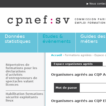
Jump to navigation
Nous contac
E
n
t
ê
t
e
Données
Études &
Guides des
statistiques
évènements
métiers
Accueil
›
Formations agréées
›
Espace 
V
Espace organismes agréés
o
Répertoires de
formations pour les
u
déclarations
Organismes agréés au CQP A
s
d'activités
d'entrepreneurs de
ê
spectacles valant
t
licences
Mot de passe
e
Habilitation formations
s
sécurité exploitants
i
Organismes agréés au CQP El
lieux
c