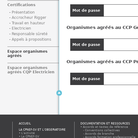
i
Certifications
Mot de passe
Présentation
Accrocheur Rigger
Travail en hauteur
Organismes agréés au CCP G
Electricien
Responsable sûreté
Appels à propositions
Mot de passe
Espace organismes
agréés
Organismes agréés au CCP Pr
Espace organismes
agréés CQP Electricien
Mot de passe
ACCUEIL
DOCUMENTATION ET RESSOURCES
Accords et textes de référence
LA CPNEF-SV ET L’OBSERVATOIRE
Conventions collectives
L’activité
Accords de branche
La CPNEF-SV
Accords formation professionnelle