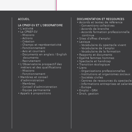
ACCUEIL
DOCUMENTATION ET RESSOURCES
Accords et textes de référence
LA CPNEF-SV ET L’OBSERVATOIRE
Conventions collectives
L’activité
Accords de branche
La CPNEF-SV
Accords formation professionnelle
Missions
continue
Actions
Sites d'offres d'emploi
Création
Lexique
Champs et représentativité
Vocabulaire du spectacle vivant
Fonctionnement
Vocabulaire de l’emploi
Avis et courriers
Vocabulaire de la formation
Documents en anglais / English
Rapports et documents
documents
Egalité femmes hommes
Recrutement
Spectacle et handicap
L’Observatoire prospectif des
Transition écologique
métiers et des qualifications
Liens
Missions
Organisations professionnelles
Fonctionnement
Institutions et organismes sociaux
Membres et conseil
Sociétés civiles
d’administration
Centres de ressources du spectacle
Membres
Informations entreprises et salarié
Conseil d’administration
Europe
Équipe permanente
Emploi - GRH
Appels à propositions
Droit, gestion