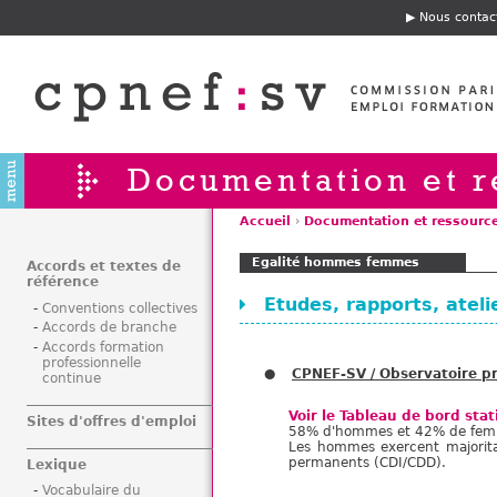
Jump to navigation
Nous contac
E
n
t
ê
t
e
Documentation et r
Accueil
›
Documentation et ressourc
V
Egalité hommes femmes
o
Accords et textes de
référence
u
Etudes, rapports, ateli
Conventions collectives
s
Accords de branche
ê
Accords formation
t
professionnelle
CPNEF-SV / Observatoire pr
continue
e
s
Voir le Tableau de bord sta
Sites d'offres d'emploi
i
58% d'hommes et 42% de femmes
Les hommes exercent majorita
c
permanents (CDI/CDD).
Lexique
i
Vocabulaire du