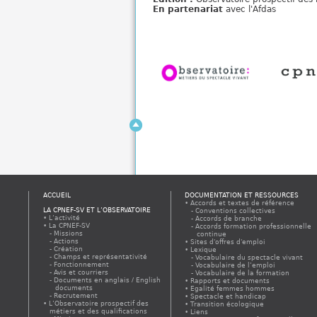
En partenariat
avec l'Afdas
ACCUEIL
DOCUMENTATION ET RESSOURCES
Accords et textes de référence
LA CPNEF-SV ET L’OBSERVATOIRE
Conventions collectives
L’activité
Accords de branche
La CPNEF-SV
Accords formation professionnelle
Missions
continue
Actions
Sites d'offres d'emploi
Création
Lexique
Champs et représentativité
Vocabulaire du spectacle vivant
Fonctionnement
Vocabulaire de l’emploi
Avis et courriers
Vocabulaire de la formation
Documents en anglais / English
Rapports et documents
documents
Egalité femmes hommes
Recrutement
Spectacle et handicap
L’Observatoire prospectif des
Transition écologique
métiers et des qualifications
Liens