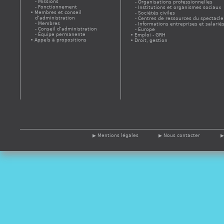
Missions
Organisations professionnelles
Fonctionnement
Institutions et organismes sociaux
Membres et conseil
Sociétés civiles
d’administration
Centres de ressources du spectacle
Membres
Informations entreprises et salarié
Conseil d’administration
Europe
Équipe permanente
Emploi - GRH
Appels à propositions
Droit, gestion
Mentions légales
Nous contacter