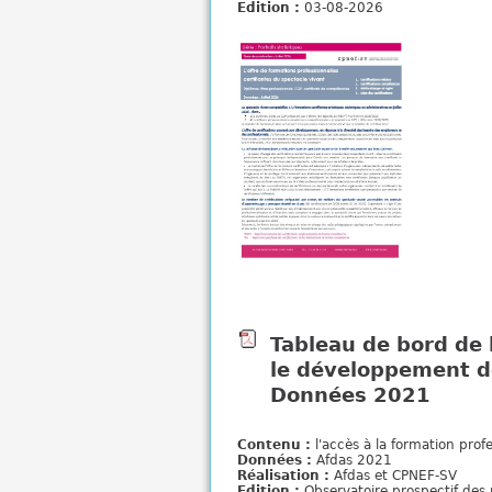
Edition :
03-08-2026
i
Tableau de bord de 
le développement 
Données 2021
Contenu :
l'accès à la formation pro
Données :
Afdas 2021
Réalisation :
Afdas et CPNEF-SV
Edition :
Observatoire prospectif des