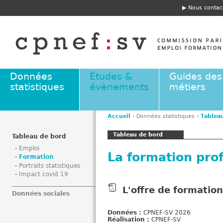
Jump to navigation
Nous contac
E
n
t
ê
t
e
Données
Études &
Guides des
statistiques
évènements
métiers
Accueil
›
Données statistiques
›
Tablea
V
Tableau de bord
o
Tableau de bord
u
Emploi
La formation pro
s
Formation
Portraits statistiques
ê
Impact covid 19
t
e
L'offre de formatio
Données sociales
s
i
Données :
CPNEF-SV 2026
c
Réalisation :
CPNEF-SV