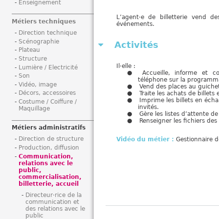
Enseignement
i
L’agent·e de billetterie vend d
Métiers techniques
événements.
Direction technique
Scénographie
Activités
Plateau
Structure
Il·elle :
Lumière / Electricité
Accueille, informe et c
Son
téléphone sur la programm
Vidéo, image
Vend des places au guichet
Décors, accessoires
Traite les achats de billet
Imprime les billets en éch
Costume / Coiffure /
invités.
Maquillage
Gère les listes d’attente d
Renseigner les fichiers des 
Métiers administratifs
Direction de structure
Vidéo du métier :
Gestionnaire de
Production, diffusion
Communication,
relations avec le
public,
commercialisation,
billetterie, accueil
Directeur·rice de la
communication et
des relations avec le
public