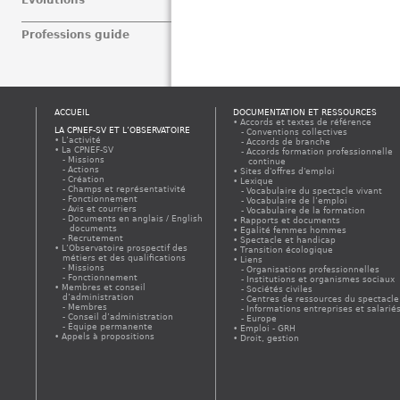
Professions guide
ACCUEIL
DOCUMENTATION ET RESSOURCES
Accords et textes de référence
LA CPNEF-SV ET L’OBSERVATOIRE
Conventions collectives
L’activité
Accords de branche
La CPNEF-SV
Accords formation professionnelle
Missions
continue
Actions
Sites d'offres d'emploi
Création
Lexique
Champs et représentativité
Vocabulaire du spectacle vivant
Fonctionnement
Vocabulaire de l’emploi
Avis et courriers
Vocabulaire de la formation
Documents en anglais / English
Rapports et documents
documents
Egalité femmes hommes
Recrutement
Spectacle et handicap
L’Observatoire prospectif des
Transition écologique
métiers et des qualifications
Liens
Missions
Organisations professionnelles
Fonctionnement
Institutions et organismes sociaux
Membres et conseil
Sociétés civiles
d’administration
Centres de ressources du spectacle
Membres
Informations entreprises et salarié
Conseil d’administration
Europe
Équipe permanente
Emploi - GRH
Appels à propositions
Droit, gestion