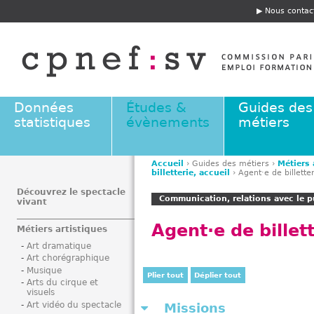
Jump to navigation
Nous contac
E
n
t
ê
t
e
Données
Études &
Guides des
statistiques
évènements
métiers
Accueil
›
Guides des métiers
›
Métiers 
billetterie, accueil
›
Agent·e de billette
V
o
Découvrez le spectacle
Communication, relations avec le pu
vivant
u
s
Agent·e de billet
Métiers artistiques
ê
Art dramatique
t
Art chorégraphique
e
Musique
Plier tout
Déplier tout
s
Arts du cirque et
visuels
i
Art vidéo du spectacle
Missions
c