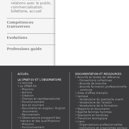
relations avec le public,
commercialisation,
billetterie, accueil
Compétences
transverses
Evolutions
Professions guide
ACCUEIL
DOCUMENTATION ET RESSOURCES
Accords et textes de référence
LA CPNEF-SV ET L’OBSERVATOIRE
Conventions collectives
L’activité
Accords de branche
La CPNEF-SV
Accords formation professionnelle
Missions
continue
Actions
Sites d'offres d'emploi
Création
Lexique
Champs et représentativité
Vocabulaire du spectacle vivant
Fonctionnement
Vocabulaire de l’emploi
Avis et courriers
Vocabulaire de la formation
Documents en anglais / English
Rapports et documents
documents
Egalité femmes hommes
Recrutement
Spectacle et handicap
L’Observatoire prospectif des
Transition écologique
métiers et des qualifications
Liens
Missions
Organisations professionnelles
Fonctionnement
Institutions et organismes sociaux