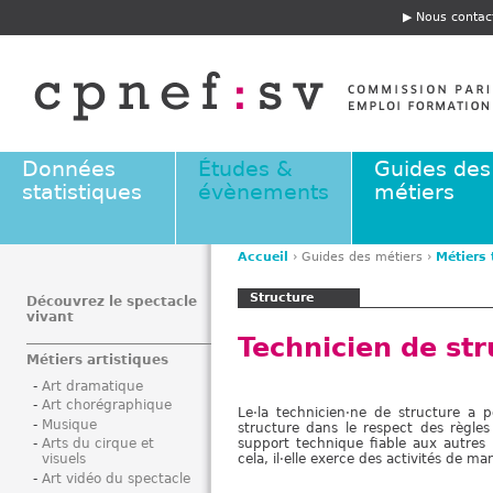
Jump to navigation
Nous contac
E
n
t
ê
t
e
Données
Études &
Guides des
statistiques
évènements
métiers
Accueil
›
Guides des métiers
›
Métiers
V
Structure
o
Découvrez le spectacle
vivant
u
Technicien de str
s
Métiers artistiques
ê
Art dramatique
t
Art chorégraphique
Le·la technicien·ne de structure a
e
Musique
structure dans le respect des règles 
s
support technique fiable aux autres i
Arts du cirque et
cela, il·elle exerce des activités de 
visuels
i
Art vidéo du spectacle
c