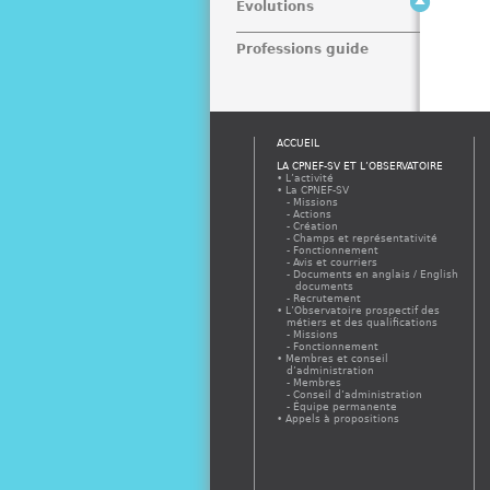
Evolutions
Professions guide
ACCUEIL
LA CPNEF-SV ET L’OBSERVATOIRE
L’activité
La CPNEF-SV
Missions
Actions
Création
Champs et représentativité
Fonctionnement
Avis et courriers
Documents en anglais / English
documents
Recrutement
L’Observatoire prospectif des
métiers et des qualifications
Missions
Fonctionnement
Membres et conseil
d’administration
Membres
Conseil d’administration
Équipe permanente
Appels à propositions