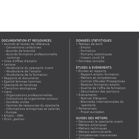
DOCUMENTATION ET RESSOURCES
DONNÉES STATISTIQUES
Accords et textes de référence
Tableau de bord
Conventions collectives
Emploi
Accords de branche
Formation
Accords formation professionnelle
Portraits statistiques
continue
Impact covid 19
Sites d'offres d'emploi
Données sociales
Lexique
ÉTUDES & ÉVÈNEMENTS
Vocabulaire du spectacle vivant
Études et rapports
Vocabulaire de l’emploi
Rapport emploi formation
Vocabulaire de la formation
Métiers et compétences
Rapports et documents
Contrat d'Etudes Prospectives
Egalité femmes hommes
Relation formation emploi
Spectacle et handicap
Qualité de l'offre de formation
Transition écologique
Sécurisation des parcours
Liens
Evénements
Organisations professionnelles
Festival d'Avignon
Institutions et organismes sociaux
Biennales internationales du
Sociétés civiles
spectacle
Centres de ressources du spectacle
Partenariats
Informations entreprises et salariés
Projet européen
Europe
Emploi - GRH
GUIDES DES MÉTIERS
Droit, gestion
Découvrez le spectacle vivant
Métiers artistiques
Métiers techniques
Métiers administratifs
Compétences transverses
Evolutions