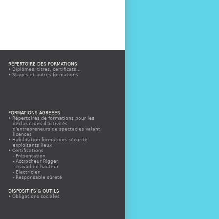
RÉPERTOIRE DES FORMATIONS
Diplômes, titres, certificats...
Stages et autres formations
FORMATIONS AGRÉÉES
Répertoires de formations pour les
déclarations d'activités
d'entrepreneurs de spectacles valant
licences
Habilitation formations sécurité
exploitants lieux
Certifications
Présentation
Accrocheur Rigger
Travail en hauteur
Electricien
Responsable sûreté
Appels à propositions
Espace organismes agréés
DISPOSITIFS & OUTILS
Espace organismes agréés CQP
Obligations sociales
Electricien