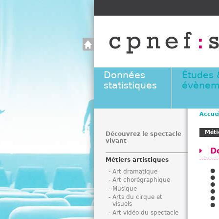
Données
Études 
statistiques
évènem
Accuei
V
Méti
o
Découvrez le spectacle
vivant
u
D
s
Métiers artistiques
ê
Art dramatique
t
Art chorégraphique
e
Musique
s
Arts du cirque et
visuels
i
Art vidéo du spectacle
c