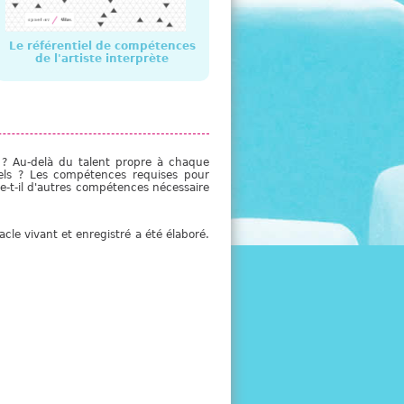
e
Le référentiel de compétences
de l'artiste interprète
 ? Au-delà du talent propre à chaque
nnels ? Les compétences requises pour
te-t-il d'autres compétences nécessaire
cle vivant et enregistré a été élaboré.