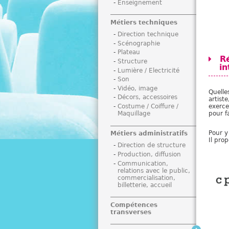
Enseignement
i
Métiers techniques
Direction technique
Scénographie
Plateau
R
Structure
in
Lumière / Electricité
Son
Vidéo, image
Quelle
Décors, accessoires
artist
Costume / Coiffure /
exerce
Maquillage
pour f
Pour y
Métiers administratifs
Il pro
Direction de structure
Production, diffusion
Communication,
relations avec le public,
commercialisation,
billetterie, accueil
Compétences
transverses