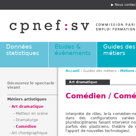
Jump to navigation
Nous contac
E
n
t
ê
t
e
Données
Études &
Guides des
statistiques
évènements
métiers
Accueil
›
Guides des métiers
›
Métiers 
V
Art dramatique
o
Découvrez le spectacle
vivant
u
Comédien / Comé
s
Métiers artistiques
ê
Art dramatique
t
Metteur en scène
Interprète de rôles, le·la comédien·ne
e
dans des configurations variées
Dramaturge
s
pluridisciplinaires faisant intervenir
Comédien
parfois des plasticiens, théâtre de
i
l'apport de nouvelles technologies).
Art chorégraphique
c