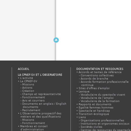
ACCUEIL
DOCUMENTATION ET RESSOURCES
Accords et textes de référence
LA CPNEF-SV ET L’OBSERVATOIRE
Conventions collectives
L’activité
Accords de branche
La CPNEF-SV
Accords formation professionnelle
Missions
continue
Actions
Sites d'offres d'emploi
Création
Lexique
Champs et représentativité
Vocabulaire du spectacle vivant
Fonctionnement
Vocabulaire de l’emploi
Avis et courriers
Vocabulaire de la formation
Documents en anglais / English
Rapports et documents
documents
Egalité femmes hommes
Recrutement
Spectacle et handicap
L’Observatoire prospectif des
Transition écologique
métiers et des qualifications
Liens
Missions
Organisations professionnelles
Fonctionnement
Institutions et organismes sociaux
Membres et conseil
Sociétés civiles
d’administration
Centres de ressources du spectacle