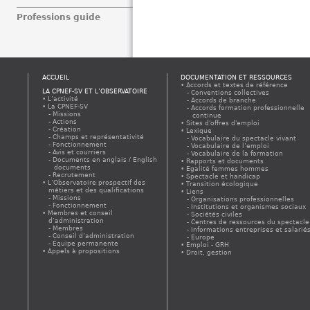
Professions guide
ACCUEIL
DOCUMENTATION ET RESSOURCES
Accords et textes de référence
LA CPNEF-SV ET L’OBSERVATOIRE
Conventions collectives
L’activité
Accords de branche
La CPNEF-SV
Accords formation professionnelle
Missions
continue
Actions
Sites d'offres d'emploi
Création
Lexique
Champs et représentativité
Vocabulaire du spectacle vivant
Fonctionnement
Vocabulaire de l’emploi
Avis et courriers
Vocabulaire de la formation
Documents en anglais / English
Rapports et documents
documents
Egalité femmes hommes
Recrutement
Spectacle et handicap
L’Observatoire prospectif des
Transition écologique
métiers et des qualifications
Liens
Missions
Organisations professionnelles
Fonctionnement
Institutions et organismes sociaux
Membres et conseil
Sociétés civiles
d’administration
Centres de ressources du spectacle
Membres
Informations entreprises et salarié
Conseil d’administration
Europe
Équipe permanente
Emploi - GRH
Appels à propositions
Droit, gestion