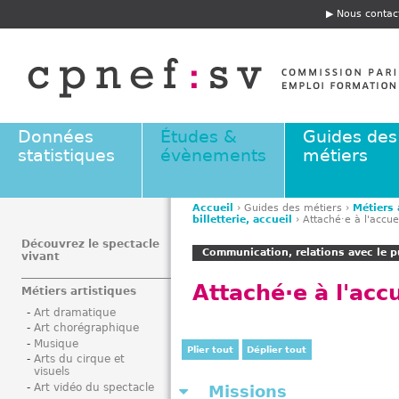
Jump to navigation
Nous contac
E
n
t
ê
t
e
Données
Études &
Guides des
statistiques
évènements
métiers
Accueil
›
Guides des métiers
›
Métiers 
billetterie, accueil
›
Attaché·e à l'accue
V
o
Découvrez le spectacle
Communication, relations avec le pu
vivant
u
s
Attaché·e à l'accu
Métiers artistiques
ê
Art dramatique
t
Art chorégraphique
e
Musique
Plier tout
Déplier tout
s
Arts du cirque et
visuels
i
Art vidéo du spectacle
Missions
c