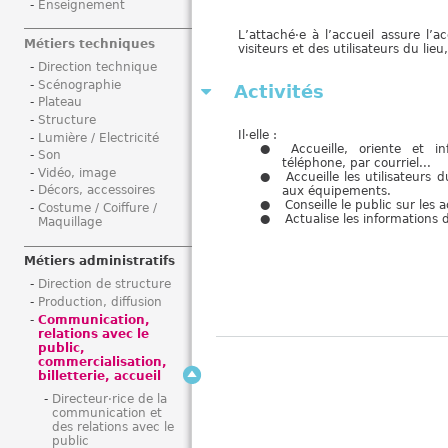
Enseignement
i
L’attaché·e à l’accueil assure l’ac
Métiers techniques
visiteurs et des utilisateurs du lie
Direction technique
Scénographie
Activités
Plateau
Structure
Il·elle :
Lumière / Electricité
Accueille, oriente et i
Son
téléphone, par courriel...
Vidéo, image
Accueille les utilisateurs d
Décors, accessoires
aux équipements.
Conseille le public sur les a
Costume / Coiffure /
Actualise les informations 
Maquillage
Métiers administratifs
Direction de structure
Production, diffusion
Communication,
relations avec le
public,
commercialisation,
billetterie, accueil
Directeur·rice de la
communication et
des relations avec le
public