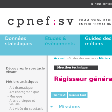
Jump to navigation
Nous contac
E
n
t
ê
t
e
Données
Études &
Guides des
statistiques
évènements
métiers
Accueil
›
Guides des métiers
›
Métiers
V
Direction technique
o
Découvrez le spectacle
vivant
u
Régisseur généra
s
Métiers artistiques
ê
Art dramatique
t
Art chorégraphique
e
Plier tout
Déplier tout
Musique
s
Arts du cirque et
visuels
i
Missions
Art vidéo du spectacle
c