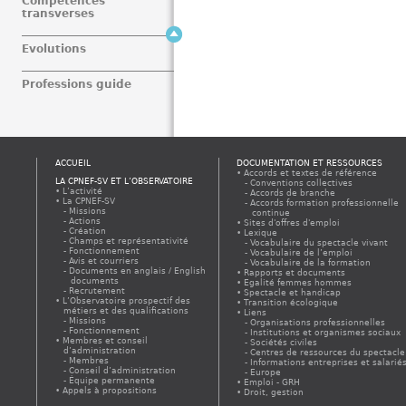
Compétences
transverses
Evolutions
Professions guide
ACCUEIL
DOCUMENTATION ET RESSOURCES
Accords et textes de référence
LA CPNEF-SV ET L’OBSERVATOIRE
Conventions collectives
L’activité
Accords de branche
La CPNEF-SV
Accords formation professionnelle
Missions
continue
Actions
Sites d'offres d'emploi
Création
Lexique
Champs et représentativité
Vocabulaire du spectacle vivant
Fonctionnement
Vocabulaire de l’emploi
Avis et courriers
Vocabulaire de la formation
Documents en anglais / English
Rapports et documents
documents
Egalité femmes hommes
Recrutement
Spectacle et handicap
L’Observatoire prospectif des
Transition écologique
métiers et des qualifications
Liens
Missions
Organisations professionnelles
Fonctionnement
Institutions et organismes sociaux
Membres et conseil
Sociétés civiles
d’administration
Centres de ressources du spectacle
Membres
Informations entreprises et salarié
Conseil d’administration
Europe
Équipe permanente
Emploi - GRH
Appels à propositions
Droit, gestion