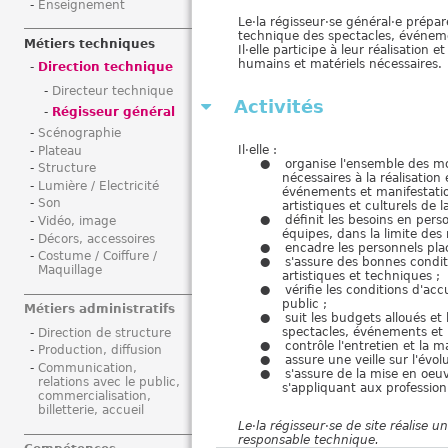
Enseignement
i
Le·la régisseur·se général·e prépar
technique des spectacles, événeme
Métiers techniques
Il·elle participe à leur réalisation
humains et matériels nécessaires.
Direction technique
Directeur technique
Activités
Régisseur général
Scénographie
Il·elle :
Plateau
organise l'ensemble des mo
Structure
nécessaires à la réalisation 
Lumière / Electricité
événements et manifestatio
Son
artistiques et culturels de l
définit les besoins en pers
Vidéo, image
équipes, dans la limite des 
Décors, accessoires
encadre les personnels plac
Costume / Coiffure /
s'assure des bonnes conditi
Maquillage
artistiques et techniques ;
vérifie les conditions d'acc
public ;
Métiers administratifs
suit les budgets alloués et
spectacles, événements et 
Direction de structure
contrôle l'entretien et la
Production, diffusion
assure une veille sur l'évo
Communication,
s'assure de la mise en oeuv
relations avec le public,
s'appliquant aux profession
commercialisation,
billetterie, accueil
Le
·
la régisseur
·
se de site réalise u
responsable technique.