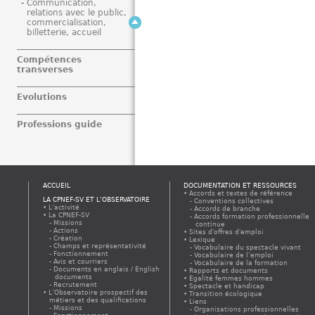
Communication,
relations avec le public,
commercialisation,
billetterie, accueil
Compétences
transverses
Evolutions
Professions guide
ACCUEIL
DOCUMENTATION ET RESSOURCES
Accords et textes de référence
LA CPNEF-SV ET L’OBSERVATOIRE
Conventions collectives
L’activité
Accords de branche
La CPNEF-SV
Accords formation professionnelle
Missions
continue
Actions
Sites d'offres d'emploi
Création
Lexique
Champs et représentativité
Vocabulaire du spectacle vivant
Fonctionnement
Vocabulaire de l’emploi
Avis et courriers
Vocabulaire de la formation
Documents en anglais / English
Rapports et documents
documents
Egalité femmes hommes
Recrutement
Spectacle et handicap
L’Observatoire prospectif des
Transition écologique
métiers et des qualifications
Liens
Missions
Organisations professionnelles