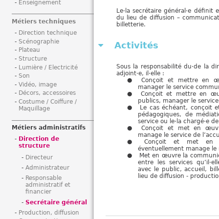
Enseignement
i
Le·la secrétaire général·e définit
du lieu de diffusion – communicati
Métiers techniques
billetterie.
Direction technique
Scénographie
Activités
Plateau
Structure
Sous la responsabilité du·de la dir
Lumière / Electricité
adjoint·e, il·elle :
Son
Conçoit et mettre en œ
Vidéo, image
manager le service commun
Décors, accessoires
Conçoit et mettre en œuv
publics, manager le service 
Costume / Coiffure /
Le cas échéant, conçoit e
Maquillage
pédagogiques, de médiatio
service ou le·la chargé·e d
Métiers administratifs
Conçoit et met en œuvre
manage le service de l’accu
Direction de
Conçoit et met en œu
structure
éventuellement manage le se
Met en œuvre la communicat
Directeur
entre les services qu’il·
Administrateur
avec le public, accueil, bil
lieu de diffusion - producti
Responsable
administratif et
financier
Secrétaire général
Production, diffusion