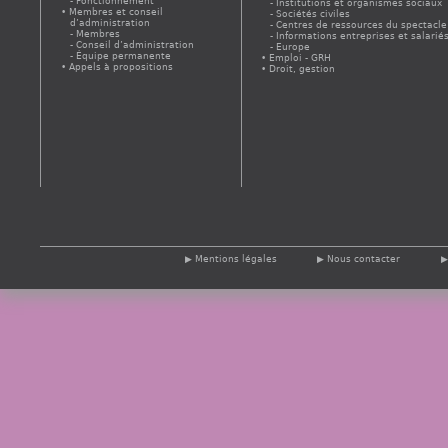
Fonctionnement
Institutions et organismes sociaux
Membres et conseil
Sociétés civiles
d’administration
Centres de ressources du spectacle
Membres
Informations entreprises et salarié
Conseil d’administration
Europe
Équipe permanente
Emploi - GRH
Appels à propositions
Droit, gestion
Mentions légales
Nous contacter