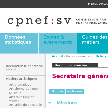
Jump to navigation
Nous contac
E
n
t
ê
t
e
Données
Études &
Guides des
statistiques
évènements
métiers
Accueil
›
Guides des métiers
›
Métiers 
V
Direction de structure
o
Découvrez le spectacle
vivant
u
Secrétaire généra
s
Métiers artistiques
ê
Art dramatique
t
Art chorégraphique
e
Plier tout
Déplier tout
Musique
s
Arts du cirque et
visuels
i
Missions
Art vidéo du spectacle
c