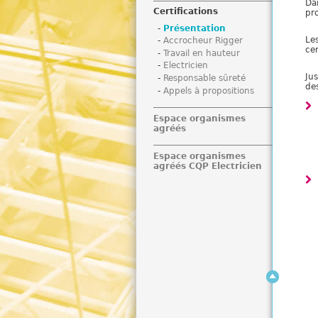
Da
i
Certifications
pro
Présentation
Le
Accrocheur Rigger
cer
Travail en hauteur
Electricien
Ju
Responsable sûreté
de
Appels à propositions
Espace organismes
agréés
Espace organismes
agréés CQP Electricien