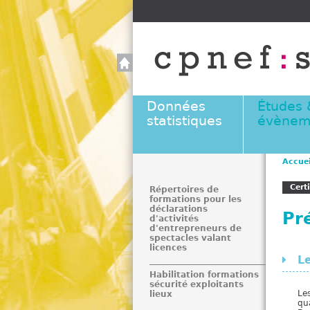
Données
Études 
statistiques
évènem
Accuei
V
Cert
o
Répertoires de
formations pour les
u
déclarations
Pr
s
d'activités
d'entrepreneurs de
ê
spectacles valant
t
licences
L
e
Habilitation formations
s
sécurité exploitants
i
Le
lieux
qua
c