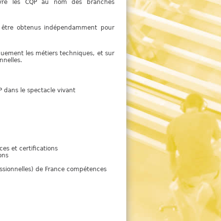
e
élivre les CQP au nom des branches
 être obtenus indépendamment pour
quement les métiers techniques, et sur
nnelles.
P dans le spectacle vivant
ces et certifications
ions
fessionnelles) de France compétences