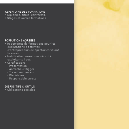
RÉPERTOIRE DES FORMATIONS
Diplômes, titres, certificats...
Stages et autres formations
FORMATIONS AGRÉÉES
Répertoires de formations pour les
déclarations d'activités
d'entrepreneurs de spectacles valant
licences
Habilitation formations sécurité
exploitants lieux
Certifications
Présentation
Accrocheur Rigger
Travail en hauteur
Electricien
Responsable sûreté
Appels à propositions
Espace organismes agréés
DISPOSITIFS & OUTILS
Espace organismes agréés CQP
Obligations sociales
Electricien