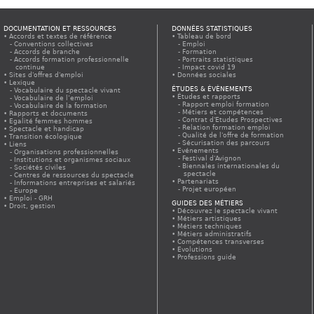
DOCUMENTATION ET RESSOURCES
DONNÉES STATISTIQUES
Accords et textes de référence
Tableau de bord
Conventions collectives
Emploi
Accords de branche
Formation
Accords formation professionnelle
Portraits statistiques
continue
Impact covid 19
Sites d'offres d'emploi
Données sociales
Lexique
ÉTUDES & ÉVÈNEMENTS
Vocabulaire du spectacle vivant
Études et rapports
Vocabulaire de l’emploi
Rapport emploi formation
Vocabulaire de la formation
Métiers et compétences
Rapports et documents
Contrat d'Etudes Prospectives
Egalité femmes hommes
Relation formation emploi
Spectacle et handicap
Qualité de l'offre de formation
Transition écologique
Sécurisation des parcours
Liens
Evénements
Organisations professionnelles
Festival d'Avignon
Institutions et organismes sociaux
Biennales internationales du
Sociétés civiles
spectacle
Centres de ressources du spectacle
Partenariats
Informations entreprises et salariés
Projet européen
Europe
Emploi - GRH
GUIDES DES MÉTIERS
Droit, gestion
Découvrez le spectacle vivant
Métiers artistiques
Métiers techniques
Métiers administratifs
Compétences transverses
Evolutions
Professions guide