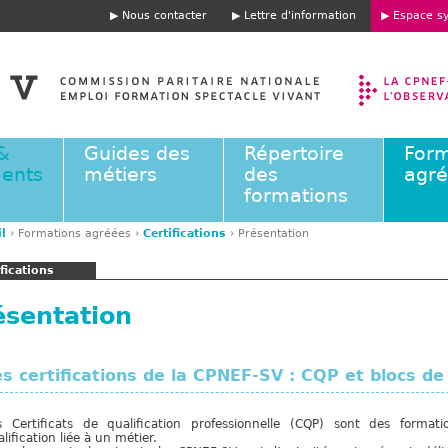
Jump to navigation
Nous contacter
Lettre d'information
Espace sy
E
n
t
ê
t
e
&
Guides des
Répertoire
Form
ents
métiers
des
agr
formations
l
›
Formations agréées
›
Certifications
›
Présentation
ifications
ésentation
es certifications de la CPNEF-SV : CQP et blocs d
s Certificats de qualification professionnelle (CQP) sont des formati
lification liée à un métier.