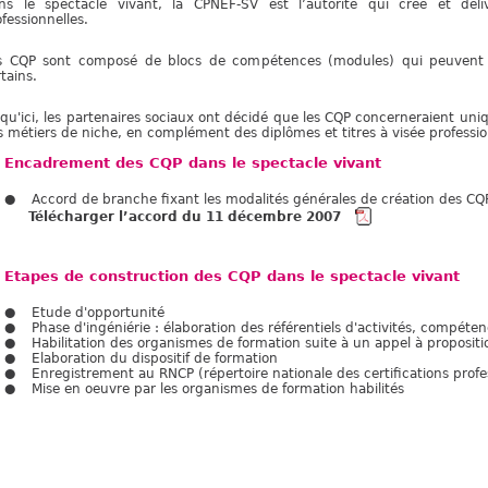
ns le spectacle vivant, la CPNEF-SV est l’autorité qui crée et d
fessionnelles.
s CQP sont composé de blocs de compétences (modules) qui peuvent
tains.
squ'ici, les partenaires sociaux ont décidé que les CQP concerneraient uni
s métiers de niche, en complément des diplômes et titres à visée professio
Encadrement des CQP dans le spectacle vivant
Accord de branche fixant les modalités générales de création des CQ
Télécharger l’accord du 11 décembre 2007
Etapes de construction des CQP dans le spectacle vivant
Etude d'opportunité
Phase d'ingéniérie : élaboration des référentiels d'activités, compéten
Habilitation des organismes de formation suite à un appel à proposit
Elaboration du dispositif de formation
Enregistrement au RNCP (répertoire nationale des certifications pro
Mise en oeuvre par les organismes de formation habilités