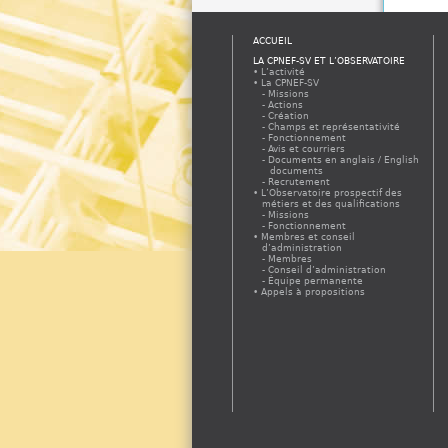
ACCUEIL
LA CPNEF-SV ET L’OBSERVATOIRE
L’activité
La CPNEF-SV
Missions
Actions
Création
Champs et représentativité
Fonctionnement
Avis et courriers
Documents en anglais / English
documents
Recrutement
L’Observatoire prospectif des
métiers et des qualifications
Missions
Fonctionnement
Membres et conseil
d’administration
Membres
Conseil d’administration
Équipe permanente
Appels à propositions