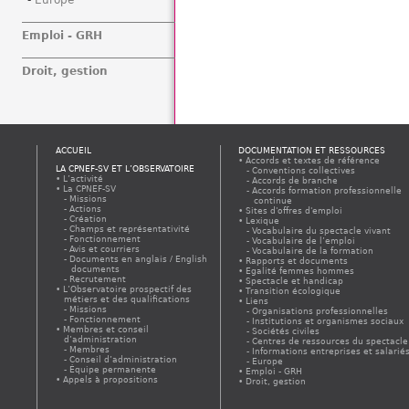
Europe
Emploi - GRH
Droit, gestion
ACCUEIL
DOCUMENTATION ET RESSOURCES
Accords et textes de référence
LA CPNEF-SV ET L’OBSERVATOIRE
Conventions collectives
L’activité
Accords de branche
La CPNEF-SV
Accords formation professionnelle
Missions
continue
Actions
Sites d'offres d'emploi
Création
Lexique
Champs et représentativité
Vocabulaire du spectacle vivant
Fonctionnement
Vocabulaire de l’emploi
Avis et courriers
Vocabulaire de la formation
Documents en anglais / English
Rapports et documents
documents
Egalité femmes hommes
Recrutement
Spectacle et handicap
L’Observatoire prospectif des
Transition écologique
métiers et des qualifications
Liens
Missions
Organisations professionnelles
Fonctionnement
Institutions et organismes sociaux
Membres et conseil
Sociétés civiles
d’administration
Centres de ressources du spectacle
Membres
Informations entreprises et salarié
Conseil d’administration
Europe
Équipe permanente
Emploi - GRH
Appels à propositions
Droit, gestion