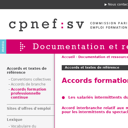
Jump to navigation
Nous contac
E
n
t
ê
t
e
Documentation et r
Accueil
›
Documentation et ressourc
V
Accords et textes de référence
o
Accords et textes de
référence
u
Accords formatio
Conventions collectives
s
Accords de branche
ê
Accords formation
t
professionnelle
Les salariés intermittents d
continue
e
s
Accord interbranche relatif aux m
Sites d'offres d'emploi
i
pour les intermittents du spectac
c
Lexique
i
Vocabulaire du