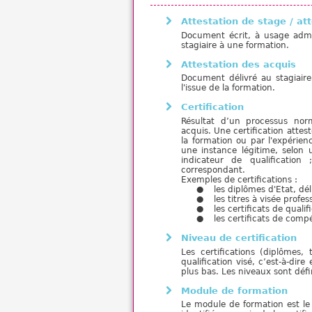
Attestation de stage / at
Document écrit, à usage admini
stagiaire à une formation.
Attestation des acquis
Document délivré au stagiaire 
l'issue de la formation.
Certification
Résultat d’un processus norm
acquis. Une certification atte
la formation ou par l'expérienc
une instance légitime, selon u
indicateur de qualificatio
correspondant.
Exemples de certifications :
les diplômes d'Etat, dé
les titres à visée profe
les certificats de quali
les certificats de compé
Niveau de certification
Les certifications (diplômes,
qualification visé, c’est-à-dir
plus bas. Les niveaux sont défin
Module de formation
Le module de formation est le