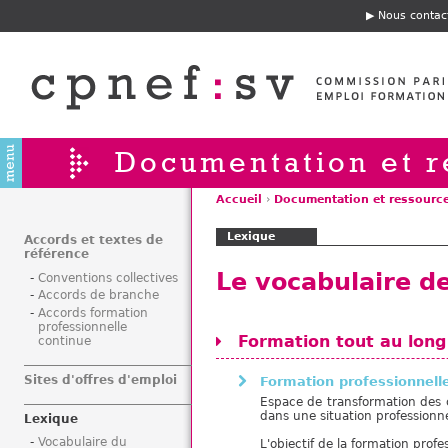
Jump to navigation
Nous contac
E
n
t
ê
t
e
Documentation et r
Accueil
›
Documentation et ressourc
V
Lexique
o
Accords et textes de
référence
u
Le vocabulaire de
Conventions collectives
s
Accords de branche
ê
Accords formation
t
professionnelle
Formation tout au long 
continue
e
s
Sites d'offres d'emploi
Formation professionnell
i
Espace de transformation des c
c
dans une situation professionne
Lexique
i
Vocabulaire du
L'objectif de la formation profes