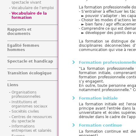
spectacle vivant
La formation professionnelle d
Vocabulaire de l’emploi
- S’entraîner à effectuer les t
Vocabulaire de la
► pouvoir s’adapter : les capa
formation
- Choisir les modes d’actions l
► bien faire / agir efficaceme
- Comprendre ce qui est demandé
Rapports et
► développer des points de vue 
documents
La formation se distingue d
Egalité femmes
disciplinaires déconnectées d
hommes
communication qui vise à rece
Spectacle et handicap
Formation professionnelle
"La formation professionnelle
formation initiale, comprenan
Transition écologique
formation professionnelle cont
s’y engagent.
Liens
En outre, toute personne engag
notamment professionnelle."
C
Organisations
professionnelles
Formation initiale
Institutions et
La formation initiale est l'e
organismes sociaux
principe avant l'entrée dans la
Sociétés civiles
universitaire et écoles supérie
Centres de ressources
dérouler dans le cadre de l'app
du spectacle
Formation continue
Informations
entreprises et salariés
La formation continue est de
engagent).