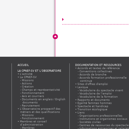
ACCUEIL
DOCUMENTATION ET RESSOURCES
Accords et textes de référence
LA CPNEF-SV ET L’OBSERVATOIRE
Conventions collectives
L’activité
Accords de branche
La CPNEF-SV
Accords formation professionnelle
Missions
continue
Actions
Sites d'offres d'emploi
Création
Lexique
Champs et représentativité
Vocabulaire du spectacle vivant
Fonctionnement
Vocabulaire de l’emploi
Avis et courriers
Vocabulaire de la formation
Documents en anglais / English
Rapports et documents
documents
Egalité femmes hommes
Recrutement
Spectacle et handicap
L’Observatoire prospectif des
Transition écologique
métiers et des qualifications
Liens
Missions
Organisations professionnelles
Fonctionnement
Institutions et organismes sociaux
Membres et conseil
Sociétés civiles
d’administration
Centres de ressources du spectacle
Membres
Informations entreprises et salarié