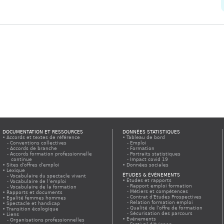
DOCUMENTATION ET RESSOURCES
DONNÉES STATISTIQUES
Accords et textes de référence
Tableau de bord
Conventions collectives
Emploi
Accords de branche
Formation
Accords formation professionnelle
Portraits statistiques
continue
Impact covid 19
Sites d'offres d'emploi
Données sociales
Lexique
ÉTUDES & ÉVÈNEMENTS
Vocabulaire du spectacle vivant
Études et rapports
Vocabulaire de l’emploi
Rapport emploi formation
Vocabulaire de la formation
Métiers et compétences
Rapports et documents
Contrat d'Etudes Prospectives
Egalité femmes hommes
Relation formation emploi
Spectacle et handicap
Qualité de l'offre de formation
Transition écologique
Sécurisation des parcours
Liens
Evénements
Organisations professionnelles