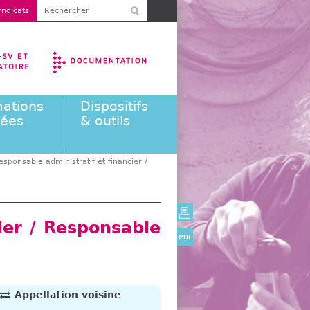
R
ndicats
F
e
o
c
r
h
m
e
u
r
l
ations
Dispositifs
a
c
éées
& outils
i
h
r
e
e
r
esponsable administratif et financier /
d
e
r
e
ier / Responsable
c
PDF
h
e
r
c
Appellation voisine
h