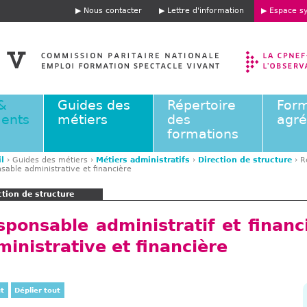
Jump to navigation
Nous contacter
Lettre d'information
Espace sy
E
n
t
ê
t
e
&
Guides des
Répertoire
Form
ents
métiers
des
agr
formations
l
›
Guides des métiers
›
Métiers administratifs
›
Direction de structure
›
R
sable administrative et financière
ction de structure
sponsable administratif et financ
inistrative et financière
ut
Déplier tout