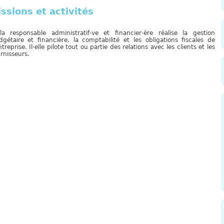
ssions et activités
·la responsable administratif·ve et financier·ère réalise la gestion
dgétaire et financière, la comptabilité et les obligations fiscales de
ntreprise. Il·elle pilote tout ou partie des relations avec les clients et les
rnisseurs.