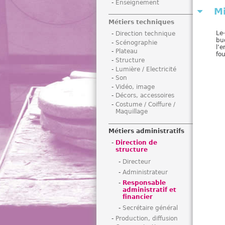
Enseignement
i
Mi
Métiers techniques
Le
Direction technique
bu
Scénographie
l’e
Plateau
fou
Structure
Lumière / Electricité
Son
Vidéo, image
Décors, accessoires
Costume / Coiffure /
Maquillage
Métiers administratifs
Direction de
structure
Directeur
Administrateur
Responsable
administratif et
financier
Secrétaire général
Production, diffusion