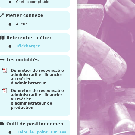
e
Chef·fe comptable
Métier connexe
Aucun
Référentiel métier
Télécharger
Les mobilités
Du métier de responsable
administratif et financier
au métier
d'administrateur
Du métier de responsable
administratif et financier
au métier
d'administrateur de
production
Outil de positionnement
Faire le point sur ses