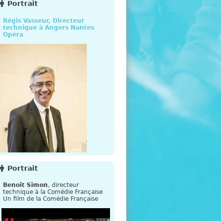
e
Portrait
Régis Vasseur, Directeur
technique à Angers Nantes
Opéra
Portrait
Benoît Simon
, directeur
technique à la Comédie Française
Un film de la Comédie Française