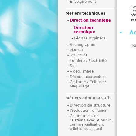
Enseignement
i
Le
l’
Métiers techniques
ré
évé
Direction technique
Directeur
Ac
technique
Régisseur général
Scénographie
Il·e
Plateau
Structure
Lumière / Electricité
Son
Vidéo, image
Décors, accessoires
Costume / Coiffure /
Maquillage
Métiers administratifs
Direction de structure
Production, diffusion
Communication,
relations avec le public,
commercialisation,
billetterie, accueil