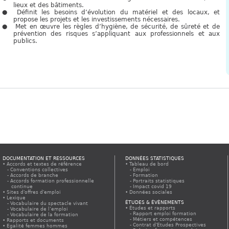
lieux et des bâtiments.
Définit les besoins d’évolution du matériel et des locaux, et
propose les projets et les investissements nécessaires.
Met en œuvre les règles d’hygiène, de sécurité, de sûreté et de
prévention des risques s’appliquant aux professionnels et aux
publics.
DOCUMENTATION ET RESSOURCES
DONNÉES STATISTIQUES
Accords et textes de référence
Tableau de bord
Conventions collectives
Emploi
Accords de branche
Formation
Accords formation professionnelle
Portraits statistiques
continue
Impact covid 19
Sites d'offres d'emploi
Données sociales
Lexique
ÉTUDES & ÉVÈNEMENTS
Vocabulaire du spectacle vivant
Études et rapports
Vocabulaire de l’emploi
Rapport emploi formation
Vocabulaire de la formation
Métiers et compétences
Rapports et documents
Contrat d'Etudes Prospectives
Egalité femmes hommes