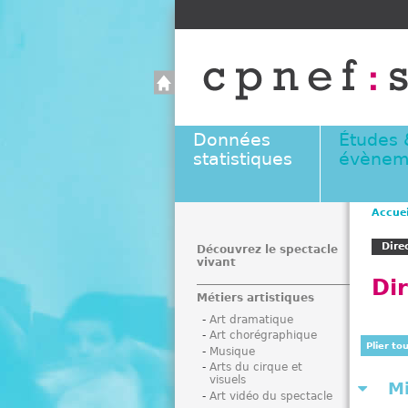
Données
Études 
statistiques
évènem
Accuei
V
Dire
o
Découvrez le spectacle
vivant
u
Di
s
Métiers artistiques
ê
Art dramatique
t
Art chorégraphique
e
Plier to
Musique
s
Arts du cirque et
visuels
i
M
Art vidéo du spectacle
c