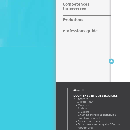
Compétences
transverses
Evolutions
Professions guide
ACCUEIL
LA CPNEF-SV ET L’OBSERVATOIRE
L’activité
La CPNEF-SV
Missions
Actions
Création
Champs et représentativité
Fonctionnement
Avis et courriers
Documents en anglais / English
documents